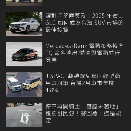
讓對手望塵莫及！2025 年賓士
GLC 如何成為台灣 SUV 市場的
最佳投資
Mercedes-Benz 電動策略轉向
EQ 命名淡出 燃油與電動並行
發展
J SPACE翻轉戰局奪回輕型商
用車冠軍 台灣2月車市年增
4.8%
停車再開騎士「雙腳未著地」
遭罰引民怨！警回覆：這是規
定