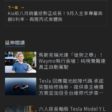
下一篇
→
Kia前八月銷量逆勢正成長！9月入主享專屬高
額0利率、再贈丙式車體險
延伸閱讀
馬斯克稱光達「徒勞之舉」！
Waymo執行長嗆：純視覺難達
真正自動駕駛
Tesla 回應電池故障代碼 承諾
完整檢修換新、提供車主補償
方案並加倍全台維修代步車數
量
六人座長軸版 Tesla Model Y L