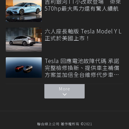
吉利銀河TT小改款登場 帶來
570hp最大馬力還有驚人續航
六人座長軸版 Tesla Model Y L
正式於美國上市！
Tesla 回應電池故障代碼 承諾
完整檢修換新、提供車主補償
方案並加倍全台維修代步車數
量
More
聯合線上公司 著作權所有 ©2021