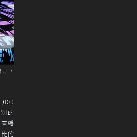
潛力 。
000
 組別的
沒有緩
倫比的