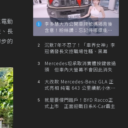
純電動
李多慧大方公開車牌號碼揭背後
含意！粉絲讚：忘記停哪還能幫
性、長
忙找車
初步的
沉默7年不忍了！「車界女神」李
冠儀發長文控職場性騷、黑幕
Mercedes坦承取消實體按鍵做過
頭 但車內大螢幕不會因此消失
大改款 Mercedes-Benz GLA 正
式亮相 純電 643 公里續航小休
旅！
就是要侵門踏戶！BYD Racco正
式上市 正面迎戰日系K-Car霸主