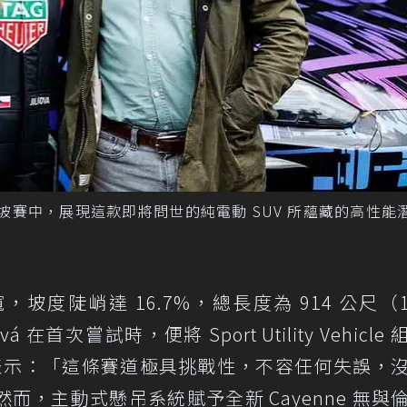
sh 爬坡賽中，展現這款即將問世的純電動 SUV 所蘊藏的高性能
，坡度陡峭達 16.7%，總長度為 914 公尺（1,
首次嘗試時，便將 Sport Utility Vehicle
表示：「這條賽道極具挑戰性，不容任何失誤，
，主動式懸吊系統賦予全新 Cayenne 無與