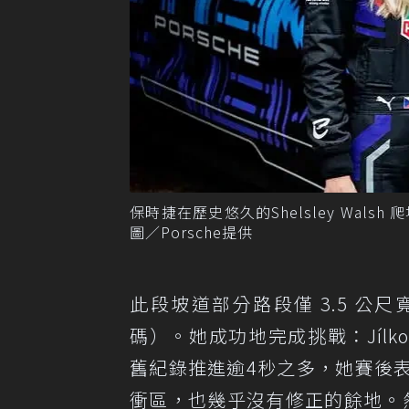
保時捷在歷史悠久的Shelsley Wal
圖／Porsche提供
此段坡道部分路段僅 3.5 公尺寬
碼）。她成功地完成挑戰：Jílková 在
舊紀錄推進逾4秒之多，她賽後
衝區，也幾乎沒有修正的餘地。然而