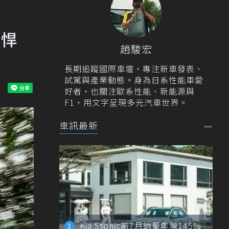
強悍
趙駿宏
長期追蹤國際車壇，專注新車發表、
試駕與產業動態。身為日系性能車愛
好者，也關注歐系性能、新能源與
F1，用文字呈現多元汽車世界。
車訊最新
Kia Stonic前7月銷量年增145%