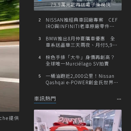
79.9萬元起再送電子後視鏡
NISSAN推經典車回廠專案 CEF
IRO與INFINITI老車原廠零件最
低1折
BMW推出8月仲夏購車優惠 全
車系送晶華三天兩夜、月付5,900
元起
棕色手排「大牛」身價再創高？
全球唯一Murciélago SV拍賣
一桶油跑近2,000公里！Nissan
Qashqai e-POWER創金氏世界紀
錄
車訊熱門
che提供