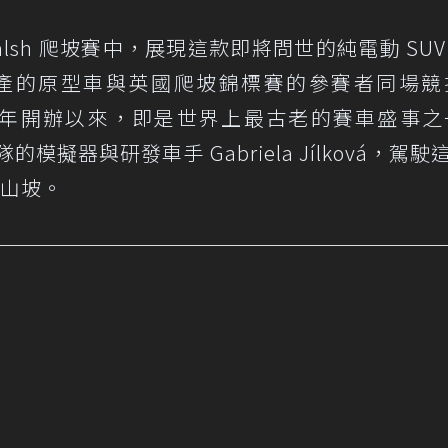
Walsh 爬坡賽中，展現這款即將問世的純電動 SUV
產的原型車與英國爬坡錦標賽的參賽者同場競
自 1905 年開辦以來，即是世界上最古老的賽車盛事之
隊的模擬器與研發車手 Gabriela Jílková，駕駛
油山坡。