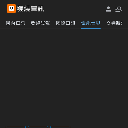
國內車訊
發燒試駕
國際車訊
電能世界
交通新訊