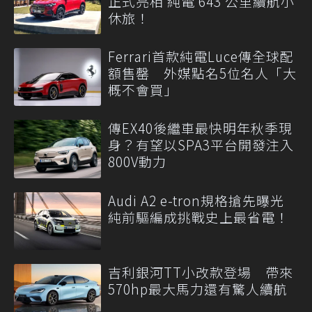
正式亮相 純電 643 公里續航小
休旅！
Ferrari首款純電Luce傳全球配
額售罄 外媒點名5位名人「大
概不會買」
傳EX40後繼車最快明年秋季現
身？有望以SPA3平台開發注入
800V動力
Audi A2 e-tron規格搶先曝光
純前驅編成挑戰史上最省電！
吉利銀河TT小改款登場 帶來
570hp最大馬力還有驚人續航