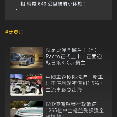
相 純電 643 公里續航小休旅！
比亞迪
就是要侵門踏戶！BYD
Racco正式上市 正面迎
戰日系K-Car霸主
中國車企極限洗牌！新車
出不停利潤率僅剩1.5%，
主流車廠急出海
BYD澳洲爆發行政瑕疵
1265位車主權益受損獲全
額退款！