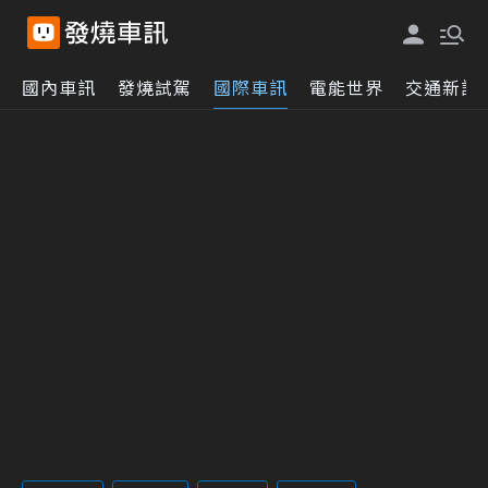
國內車訊
發燒試駕
國際車訊
電能世界
交通新訊