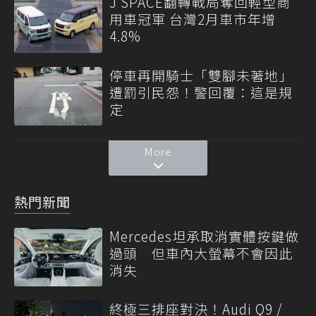
J SPACE翻轉戰局奪回輕型商
用車冠軍 台灣2月車市年增
4.8%
停車再開騎士「雙腳未著地」
遭罰引民怨！警回覆：這是規
定
More
熱門新聞
Mercedes坦承取消實體按鍵做
過頭 但車內大螢幕不會因此
消失
終極三排座對決！Audi Q9 /