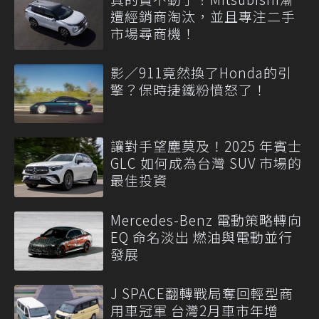
遭經銷商淘汰，並且專注二手
市場尋商機！
影／911竟然換了Honda的引
擎？保時捷鐵粉憤怒了！
讓對手望塵莫及！2025 年賓士
GLC 如何成為台灣 SUV 市場的
最佳投資
Mercedes-Benz 電動策略轉向
EQ 命名淡出 燃油與電動並行
發展
J SPACE翻轉戰局奪回輕型商
用車冠軍 台灣2月車市年增