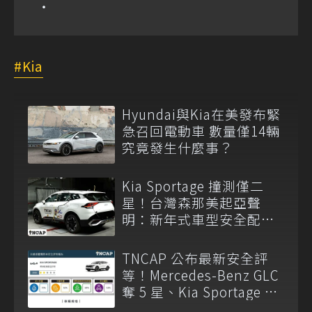
Kia
Hyundai與Kia在美發布緊
急召回電動車 數量僅14輛
究竟發生什麼事？
Kia Sportage 撞測僅二
星！台灣森那美起亞聲
明：新年式車型安全配備
已調整
TNCAP 公布最新安全評
等！Mercedes-Benz GLC
奪 5 星、Kia Sportage 僅
獲 2 星