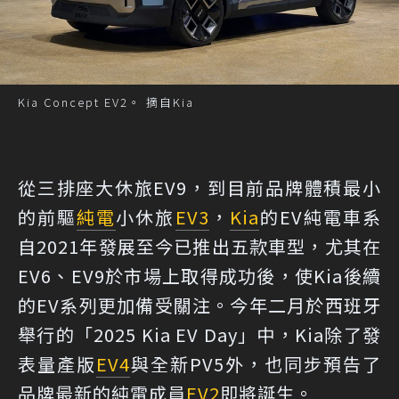
Kia Concept EV2。 摘自Kia
從三排座大休旅EV9，到目前品牌體積最小
的前驅
純電
小休旅
EV3
，
Kia
的EV純電車系
自2021年發展至今已推出五款車型，尤其在
EV6、EV9於市場上取得成功後，使Kia後續
的EV系列更加備受關注。今年二月於西班牙
舉行的「2025 Kia EV Day」中，Kia除了發
表量產版
EV4
與全新PV5外，也同步預告了
品牌最新的純電成員
EV2
即將誕生。