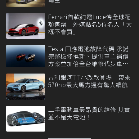
Ferrari首款純電Luce傳全球配
額售罄 外媒點名5位名人「大
概不會買」
Tesla 回應電池故障代碼 承諾
完整檢修換新、提供車主補償
方案並加倍全台維修代步車數
量
吉利銀河TT小改款登場 帶來
570hp最大馬力還有驚人續航
二手電動車最昂貴的維修 其實
並不是大電池！