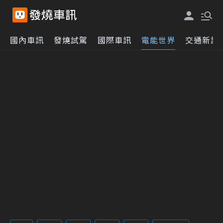
國內車訊
發燒試駕
國際車訊
電能世界
交通新訊