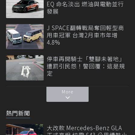
EQ 命名淡出 燃油與電動並行
發展
J SPACE翻轉戰局奪回輕型商
用車冠軍 台灣2月車市年增
4.8%
停車再開騎士「雙腳未著地」
遭罰引民怨！警回覆：這是規
定
More
熱門新聞
大改款 Mercedes-Benz GLA
正式亮相 純電 643 公里續航小