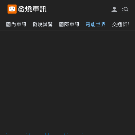
國內車訊
發燒試駕
國際車訊
電能世界
交通新訊