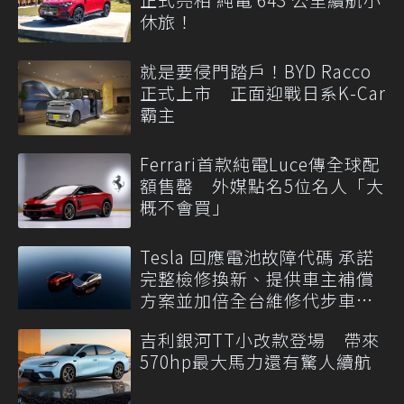
休旅！
就是要侵門踏戶！BYD Racco
正式上市 正面迎戰日系K-Car
霸主
Ferrari首款純電Luce傳全球配
額售罄 外媒點名5位名人「大
概不會買」
Tesla 回應電池故障代碼 承諾
完整檢修換新、提供車主補償
方案並加倍全台維修代步車數
量
吉利銀河TT小改款登場 帶來
570hp最大馬力還有驚人續航