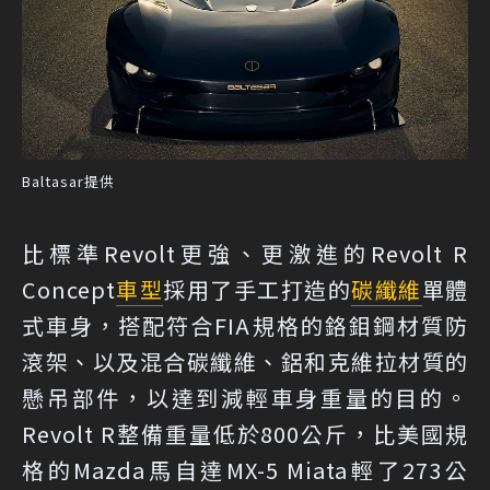
Baltasar提供
比標準Revolt更強、更激進的Revolt R
Concept
車型
採用了手工打造的
碳纖維
單體
式車身，搭配符合FIA規格的鉻鉬鋼材質防
滾架、以及混合碳纖維、鋁和克維拉材質的
懸吊部件，以達到減輕車身重量的目的。
Revolt R整備重量低於800公斤，比美國規
格的Mazda馬自達MX-5 Miata輕了273公