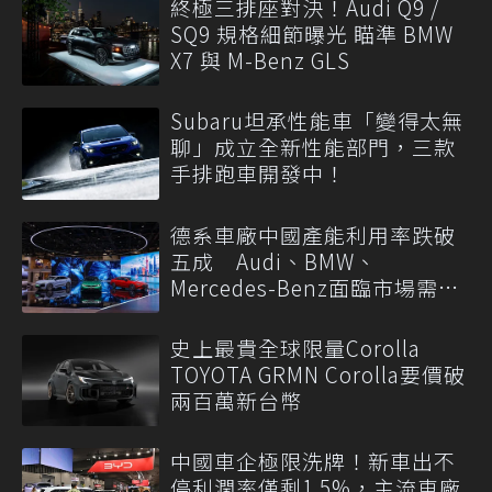
終極三排座對決！Audi Q9 /
SQ9 規格細節曝光 瞄準 BMW
X7 與 M-Benz GLS
Subaru坦承性能車「變得太無
聊」成立全新性能部門，三款
手排跑車開發中！
德系車廠中國產能利用率跌破
五成 Audi、BMW、
Mercedes-Benz面臨市場需求
轉變
史上最貴全球限量Corolla
TOYOTA GRMN Corolla要價破
兩百萬新台幣
中國車企極限洗牌！新車出不
停利潤率僅剩1.5%，主流車廠