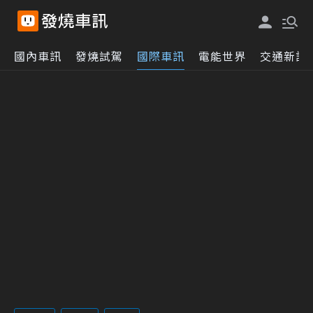
國內車訊
發燒試駕
國際車訊
電能世界
交通新訊