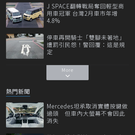
J SPACE翻轉戰局奪回輕型商
用車冠軍 台灣2月車市年增
4.8%
停車再開騎士「雙腳未著地」
遭罰引民怨！警回覆：這是規
定
More
熱門新聞
Mercedes坦承取消實體按鍵做
過頭 但車內大螢幕不會因此
消失