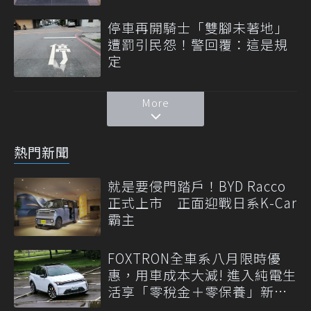
停車再開騎士「雙腳未著地」
遭罰引民怨！警回覆：這是規
定
More
熱門新聞
就是要侵門踏戶！BYD Racco
正式上市 正面迎戰日系K-Car
霸主
FOXTRON全車系八月限時優
惠，用車成本大減! 進入純電生
活享「零稅金＋零保養」新時
代