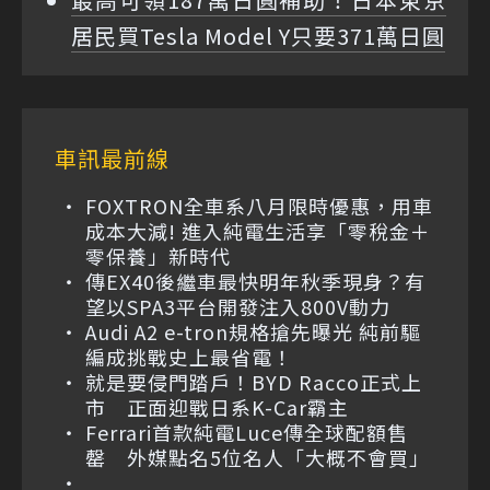
居民買Tesla Model Y只要371萬日圓
車訊最前線
FOXTRON全車系八月限時優惠，用車
成本大減! 進入純電生活享「零稅金＋
零保養」新時代
傳EX40後繼車最快明年秋季現身？有
望以SPA3平台開發注入800V動力
Audi A2 e-tron規格搶先曝光 純前驅
編成挑戰史上最省電！
就是要侵門踏戶！BYD Racco正式上
市 正面迎戰日系K-Car霸主
Ferrari首款純電Luce傳全球配額售
罄 外媒點名5位名人「大概不會買」