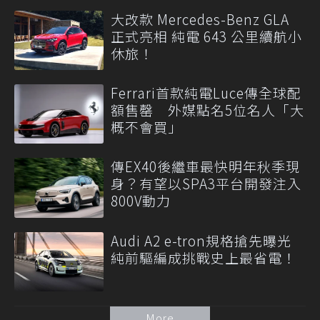
大改款 Mercedes-Benz GLA
正式亮相 純電 643 公里續航小
休旅！
Ferrari首款純電Luce傳全球配
額售罄 外媒點名5位名人「大
概不會買」
傳EX40後繼車最快明年秋季現
身？有望以SPA3平台開發注入
800V動力
Audi A2 e-tron規格搶先曝光
純前驅編成挑戰史上最省電！
More