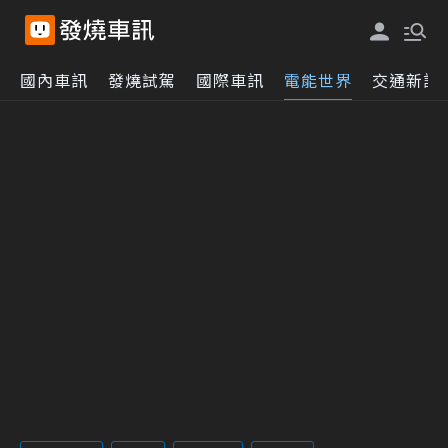
國內車訊
發燒試駕
國際車訊
電能世界
交通新訊