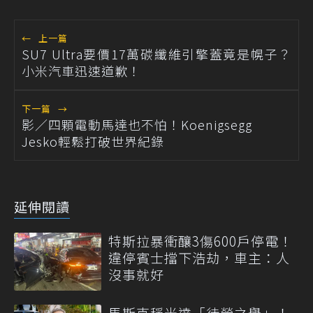
←
上一篇
SU7 Ultra要價17萬碳纖維引擎蓋竟是幌子？
小米汽車迅速道歉！
下一篇
→
影／四顆電動馬達也不怕！Koenigsegg
Jesko輕鬆打破世界紀錄
延伸閱讀
特斯拉暴衝釀3傷600戶停電！
違停賓士擋下浩劫，車主：人
沒事就好
馬斯克稱光達「徒勞之舉」！