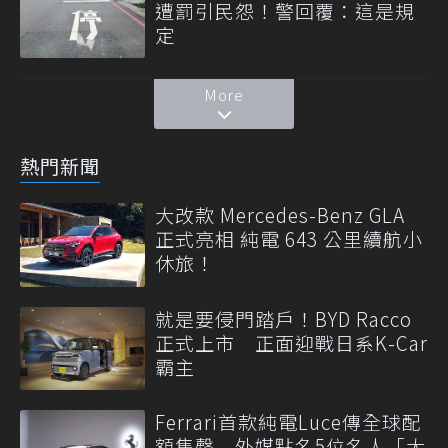
遭罰引民怨！警回覆：這是規
定
More
熱門新聞
大改款 Mercedes-Benz GLA
正式亮相 純電 643 公里續航小
休旅！
就是要侵門踏戶！BYD Racco
正式上市 正面迎戰日系K-Car
霸主
Ferrari首款純電Luce傳全球配
額售罄 外媒點名5位名人「大