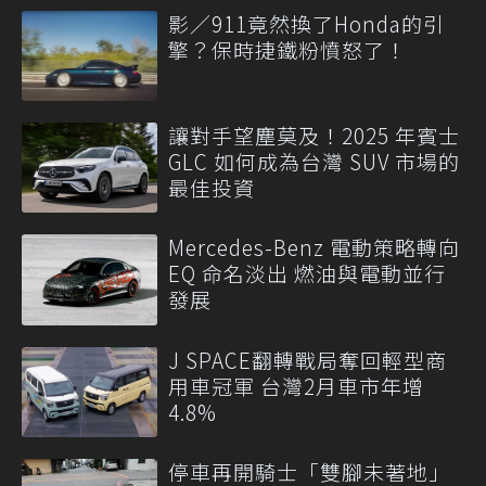
影／911竟然換了Honda的引
擎？保時捷鐵粉憤怒了！
讓對手望塵莫及！2025 年賓士
GLC 如何成為台灣 SUV 市場的
最佳投資
Mercedes-Benz 電動策略轉向
EQ 命名淡出 燃油與電動並行
發展
J SPACE翻轉戰局奪回輕型商
用車冠軍 台灣2月車市年增
4.8%
停車再開騎士「雙腳未著地」