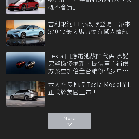
概不會買」
吉利銀河TT小改款登場 帶來
570hp最大馬力還有驚人續航
Tesla 回應電池故障代碼 承諾
完整檢修換新、提供車主補償
方案並加倍全台維修代步車數
量
六人座長軸版 Tesla Model Y L
正式於美國上市！
More