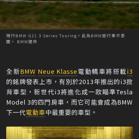
現行BMW G21 3 Series Touring。此為BMW旅行車示意
圖。 BMW提供
全新
BMW
Neue Klasse
電動轎車將搭載
i3
的銘牌發表上市，有別於2013年推出的i3掀
背車型，新世代i3將進化成一款瞄準Tesla
Model 3的四門房車，而它可能會成為BMW
下一代
電動車
中最重要的車型。