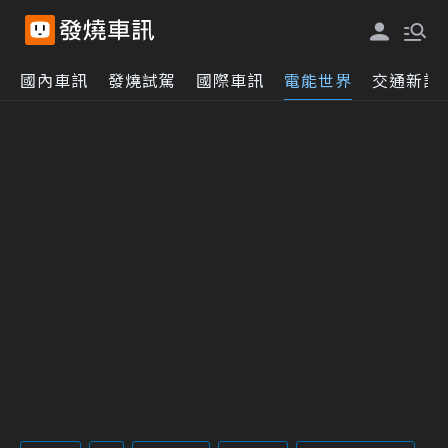
國內車訊
發燒試駕
國際車訊
電能世界
交通新訊