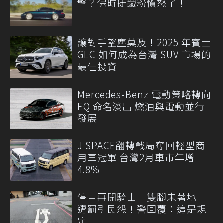
擎？保時捷鐵粉憤怒了！
讓對手望塵莫及！2025 年賓士
GLC 如何成為台灣 SUV 市場的
最佳投資
Mercedes-Benz 電動策略轉向
EQ 命名淡出 燃油與電動並行
發展
J SPACE翻轉戰局奪回輕型商
用車冠軍 台灣2月車市年增
4.8%
停車再開騎士「雙腳未著地」
遭罰引民怨！警回覆：這是規
定