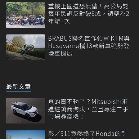
重機上國道恐無望！高公局認
每年民調反對破6成，調整為2
年辦1次
BRABUS聯名巨作領軍 KTM與
Husqvarna攜13款新車強勢登
陸重機展
最新文章
真的賣不動了？Mitsubishi漸
遭經銷商淘汰，並且專注二手
市場尋商機！
影／911竟然換了Honda的引