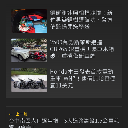
鋸斷測速照相桿洩憤！新
竹男辯鋸樹遭破功，警方
依毀損罪嫌移送
2500萬勞斯萊斯追撞
CBR650R重機！豪車水箱
破、重機僅斷車牌
Honda本田發表首款電動
重車-WN7！售價比哈雷便
宜11美元
←
上一篇
台中南區人口逐年增 3大道路建設1.5公里耗
資14億完工