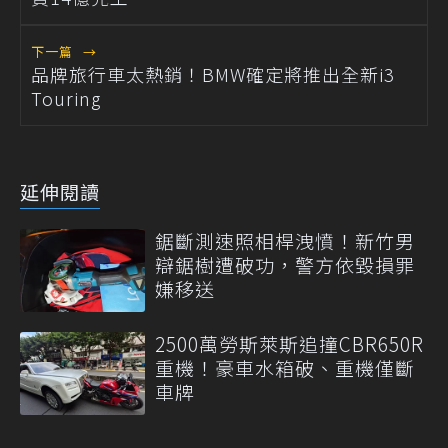
下一篇
→
品牌旅行車太熱銷！BMW確定將推出全新i3
Touring
延伸閱讀
鋸斷測速照相桿洩憤！新竹男
辯鋸樹遭破功，警方依毀損罪
嫌移送
2500萬勞斯萊斯追撞CBR650R
重機！豪車水箱破、重機僅斷
車牌