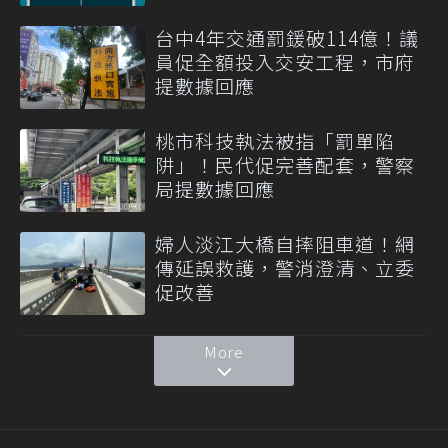
台中4年交通罰鍰破114億！議
員促全額投入交安工程，市府
提數據回應
桃市科技執法被指「罰單陷
阱」！民代促完善配套，警察
局提數據回應
婦人淡江大橋自摔阻車道！網
傳延誤救護，警消澄清、立委
促改善
More