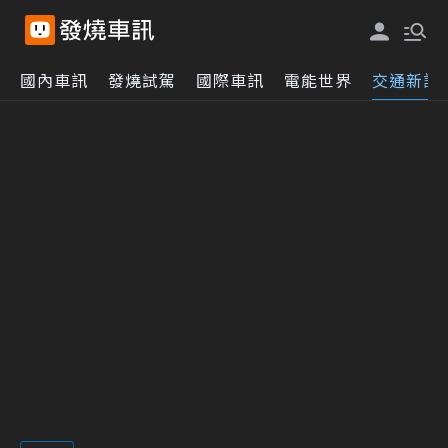
國內車訊
發燒試駕
國際車訊
電能世界
交通新訊