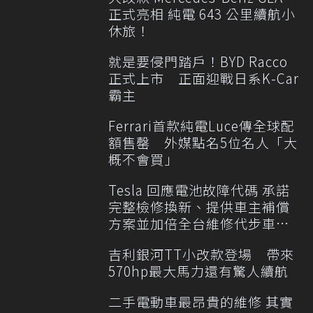
正式亮相 純電 643 公里續航小
休旅！
就是要侵門踏戶！BYD Racco
正式上市 正面迎戰日系K-Car
霸主
Ferrari首款純電Luce傳全球配
額售罄 外媒點名5位名人「大
概不會買」
Tesla 回應電池故障代碼 承諾
完整檢修換新、提供車主補償
方案並加倍全台維修代步車數
量
吉利銀河TT小改款登場 帶來
570hp最大馬力還有驚人續航
二手電動車最昂貴的維修 其實