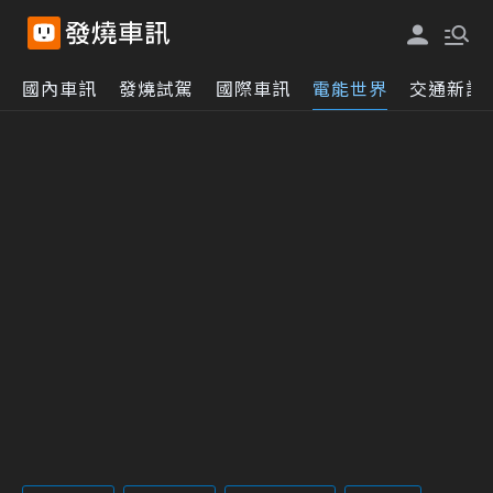
國內車訊
發燒試駕
國際車訊
電能世界
交通新訊