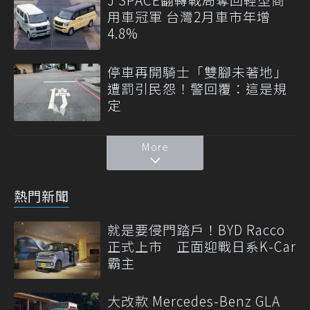
用車冠軍 台灣2月車市年增
4.8%
停車再開騎士「雙腳未著地」
遭罰引民怨！警回覆：這是規
定
More
熱門新聞
就是要侵門踏戶！BYD Racco
正式上市 正面迎戰日系K-Car
霸主
大改款 Mercedes-Benz GLA