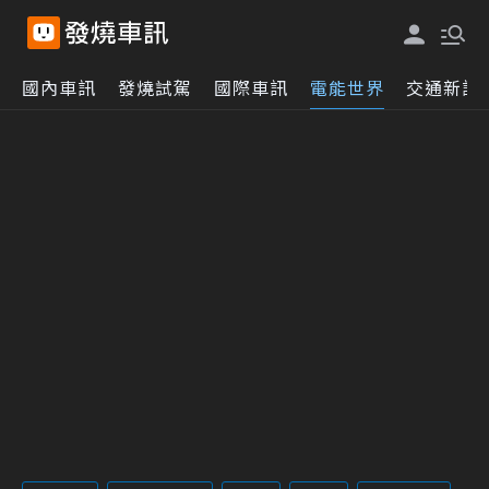
國內車訊
發燒試駕
國際車訊
電能世界
交通新訊