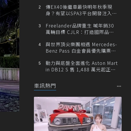
傳EX40後繼車最快明年秋季現
身？有望以SPA3平台開發注入80
0V動力
Freelander品牌重生 喊年銷30
萬輛目標 CJLR：打造國際品牌
半數銷量來自全球！
與世界頂尖樂團相遇 Mercedes-
Benz Pass 白金會員優先購票維
也納愛樂
動力與底盤全面進化 Aston Mart
in DB12 S 售 1,488 萬元起正式
登台
車訊熱門