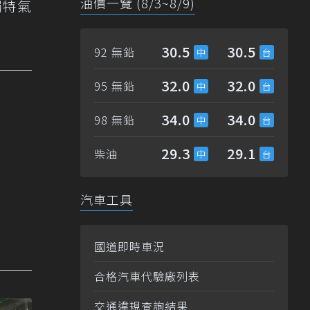
油價一覽 (8/3~8/9)
獨特氣
30.5
30.5
92 無鉛
32.0
32.0
95 無鉛
34.0
34.0
98 無鉛
29.3
29.1
柴油
汽車工具
國道即時車況
合格汽車代驗廠列表
交通違規查詢結果