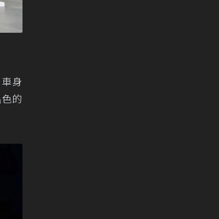
，車身
出色的