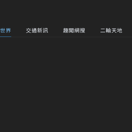
世界
交通新訊
趣聞網搜
二輪天地