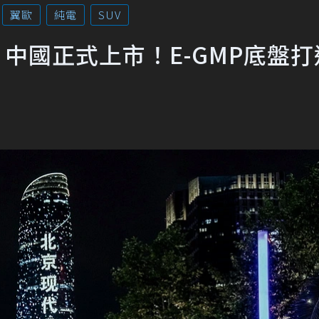
翼歐
純電
SUV
O翼歐」中國正式上市！E-GMP底盤