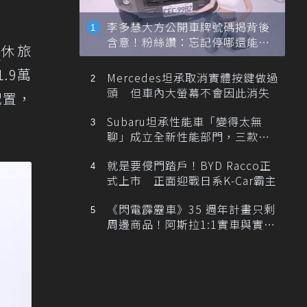
李多慧大方公開車牌號碼揭背後
含意！粉絲讚：忘記停哪還能幫
電
休旅
忙找車
.9萬
Mercedes坦承取消實體按鍵做過
頭 但車內大螢幕不會因此消失
配置，
Subaru坦承性能車「變得太無
聊」成立全新性能部門，三款手
排跑車開發中！
就是要侵門踏戶！BYD Racco正
式上市 正面迎戰日系K-Car霸主
《閃電霹靂車》35 週年計畫只剩
周邊商品！阿斯拉1:1實車與實體
展覽雙雙喊卡