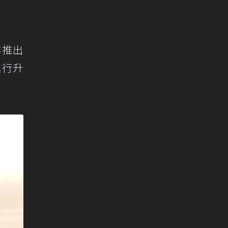
年推出
進行升