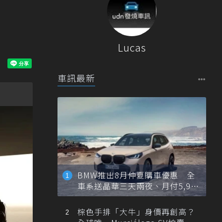
Lucas
車訊最新
BMW推出8月仲夏購車優惠 全
車系送晶華三天兩夜、月付5,900
元起
棕色手排「大牛」身價再創高？