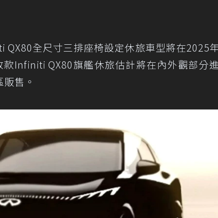
iti QX80全尺寸三排座椅設定休旅車型將在2025
。改款Infiniti QX80旗艦休旅估計將在內外觀部分
區販售。