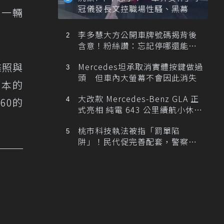
冠儀發長文控職場性騷、黑幕
、一輛
李多慧大方公開車牌號碼揭背後
含意！粉絲讚：忘記停哪還能幫
忙找車
諜照與
Mercedes坦承取消實體按鍵做過
頭 但車內大螢幕不會因此消失
版本的
大改款 Mercedes-Benz GLA 正
60的
式亮相 純電 643 公里續航小休
旅！
桃市科技執法被指「罰單陷
阱」！民代促完善配套，警察局
提數據回應