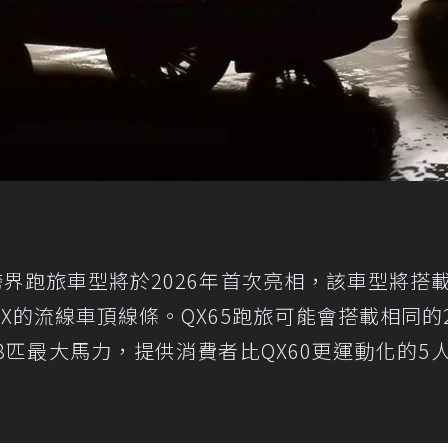
er Coupe跨界跑旅車型將於2026年首次亮相，該車型將
ti FX的流線車頂線條。QX65跑旅可能會搭載相同的2
8匹最大馬力，提供消費者比QX60更運動化的5