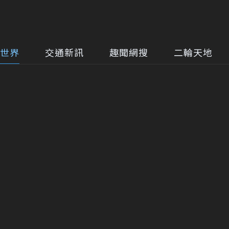
世界
交通新訊
趣聞網搜
二輪天地