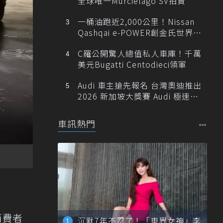
全球唯一Murciélago SV拍賣
一桶油跑近2,000公里！Nissan
Qashqai e-POWER創金氏世界紀
錄
C羅公開驚人總值私人車庫！千萬
美元Bugatti Centodieci領軍
Audi 車主搶先報名 台灣奧迪推出
2026 新加坡大獎賽 Audi 極速之
旅
車訊熱門
消費者
沉默7年不忍了！「車界女神」李