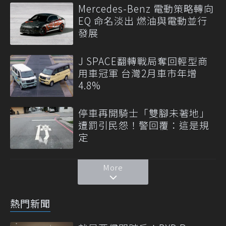
Mercedes-Benz 電動策略轉向
EQ 命名淡出 燃油與電動並行
發展
J SPACE翻轉戰局奪回輕型商
用車冠軍 台灣2月車市年增
4.8%
停車再開騎士「雙腳未著地」
遭罰引民怨！警回覆：這是規
定
More
熱門新聞