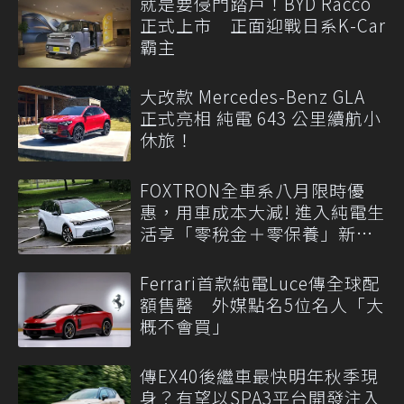
就是要侵門踏戶！BYD Racco
正式上市 正面迎戰日系K-Car
霸主
大改款 Mercedes-Benz GLA
正式亮相 純電 643 公里續航小
休旅！
FOXTRON全車系八月限時優
惠，用車成本大減! 進入純電生
活享「零稅金＋零保養」新時
代
Ferrari首款純電Luce傳全球配
額售罄 外媒點名5位名人「大
概不會買」
傳EX40後繼車最快明年秋季現
身？有望以SPA3平台開發注入