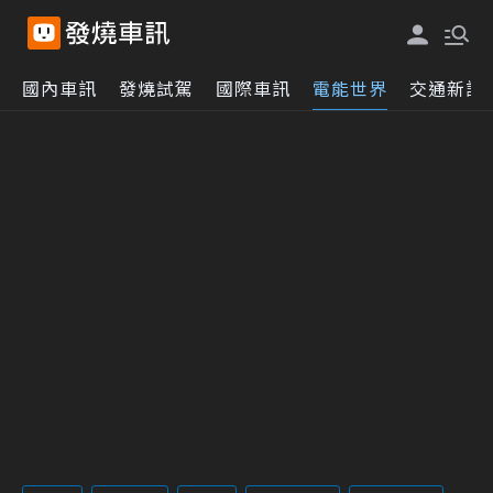
國內車訊
發燒試駕
國際車訊
電能世界
交通新訊