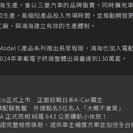
海生產，會以三菱汽車的品牌販賣，同時擴充
和生產，能縮短產品投入市場時間，並推動開發
工廠，與鴻海建立有效的生產體制。
Model C產品系列推出長里程版，鴻海也加入電
024年車載電子終端整體出貨量達到130萬套。
cco正式上市 正面迎戰日系K-Car霸主
e傳全球配額售罄 外媒點名5位名人「大概不會買」
 GLA 正式亮相 純電 643 公里續航小休旅！
碼 承諾完整檢修換新、提供車主補償方案並加倍全台