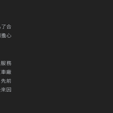
為了合
因擔心
造服務
東車廠
。先前
後來因