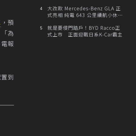
大改款 Mercedes-Benz GLA 正
式亮相 純電 643 公里續航小休
車
，預
旅！
就是要侵門踏戶！BYD Racco正
，「為
式上市 正面迎戰日系K-Car霸主
外電報
配置到