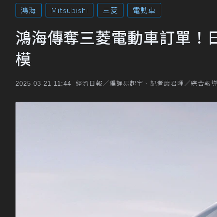
鴻海
Mitsubishi
三菱
電動車
鴻海傳奪三菱電動車訂單！
模
經濟日報／編譯易起宇、記者蕭君暉／綜合報
2025-03-21 11:44