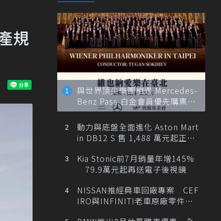
產規
與世界頂尖樂團相遇 Mercedes-
Benz Pass 白金會員優先購票維
也納愛樂
動力與底盤全面進化 Aston Mart
in DB12 S 售 1,488 萬元起正式
登台
Kia Stonic前7月銷量年增145%
79.9萬元起再送電子後視鏡
NISSAN推經典車回廠專案 CEF
IRO與INFINITI老車原廠零件最
低1折