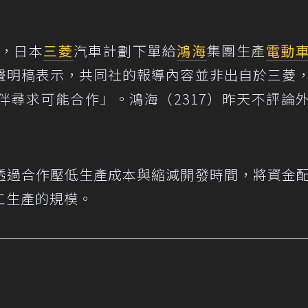
導，日本
三菱
汽車計劃下單給
鴻海
集團生產
電動
聲明稿表示，共同社的報導內容並非出自於三菱
伴尋求可能合作」。鴻海（2317）昨天不評論
透過合作壓低生產成本與縮減開發時間，將資金
工生產的規模。