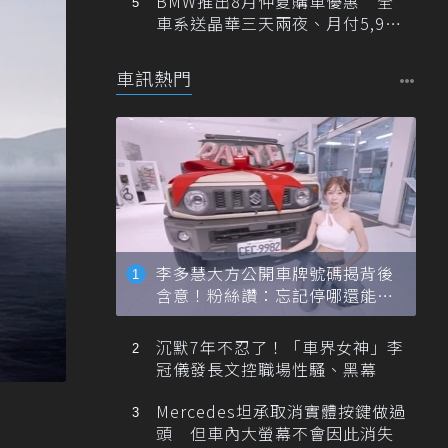
BMW推出8月仲夏購車優惠 全
車系送晶華三天兩夜、月付5,900
元起
車訊熱門
李多慧大方公開車牌號碼揭背後
含意！粉絲讚：忘記停哪還能幫
忙找車
沉默7年不忍了！「車界女神」李
冠儀發長文控職場性騷、黑幕
Mercedes坦承取消實體按鍵做過
頭 但車內大螢幕不會因此消失