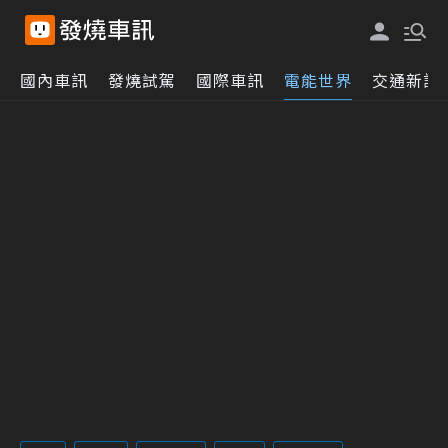
國內車訊
發燒試駕
國際車訊
電能世界
交通新訊