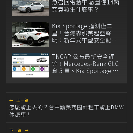
急召回電動車 數量僅14輛
究竟發生什麼事？
Kia Sportage 撞測僅二
星！台灣森那美起亞聲
明：新年式車型安全配備
已調整
TNCAP 公布最新安全評
等！Mercedes-Benz GLC
奪 5 星、Kia Sportage 僅
獲 2 星
←
上一篇
怎麼騎上去的？台中勤美商圈計程車騎上BMW
休旅車！
下一篇
→