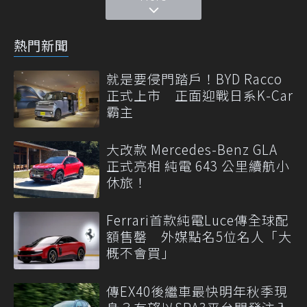
熱門新聞
就是要侵門踏戶！BYD Racco
正式上市 正面迎戰日系K-Car
霸主
大改款 Mercedes-Benz GLA
正式亮相 純電 643 公里續航小
休旅！
Ferrari首款純電Luce傳全球配
額售罄 外媒點名5位名人「大
概不會買」
傳EX40後繼車最快明年秋季現