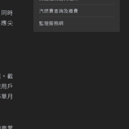
汽燃費查詢及繳費
並同時
供應尖
監理服務網
選。截
據用戶
佈單月
的商業