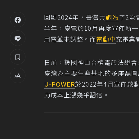
回顧2024年，臺灣共
調漲
了2次
半年，臺電於10月再度宣佈新
用電並未調整。而
電動車
充電業
日前，護國神山台積電於法說會公
臺灣為主要生產基地的多座晶圓
U-POWER
於2022年4月宣佈
力成本上漲幾乎翻倍。