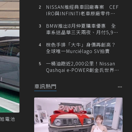
NISSAN推經典車回廠專案 CEF
IRO與INFINITI老車原廠零件最
低1折
BMW推出8月仲夏購車優惠 全
車系送晶華三天兩夜、月付5,900
元起
棕色手排「大牛」身價再創高？
全球唯一Murciélago SV拍賣
一桶油跑近2,000公里！Nissan
Qashqai e-POWER創金氏世界紀
錄
車訊熱門
／旭電池