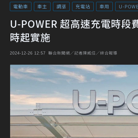
電動車
車主
調漲
充電站
車用
U-POW
U-POWER 超高速充電時段
時起實施
聯合新聞網／記者陳威任／綜合報導
2024-12-26 12:57