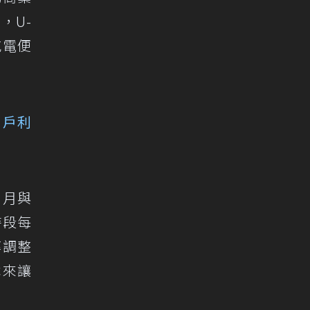
，U-
充電便
用戶利
 月與
時段每
率調整
本來讓