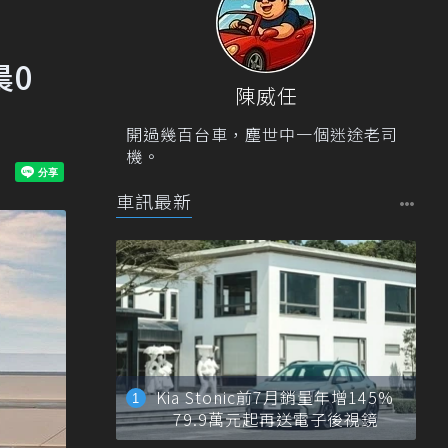
晨0
陳威任
開過幾百台車，塵世中一個迷途老司
機。
車訊最新
Kia Stonic前7月銷量年增145%
79.9萬元起再送電子後視鏡