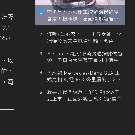
李多慧大方公開車牌號碼揭背後
，時隔
含意！粉絲讚：忘記停哪還能幫
忙找車
，民生
沉默7年不忍了！「車界女神」李
7%。
冠儀發長文控職場性騷、黑幕
Mercedes坦承取消實體按鍵做過
倍，以
頭 但車內大螢幕不會因此消失
高的。
大改款 Mercedes-Benz GLA 正
式亮相 純電 643 公里續航小休
間，電
旅！
就是要侵門踏戶！BYD Racco正
式上市 正面迎戰日系K-Car霸主