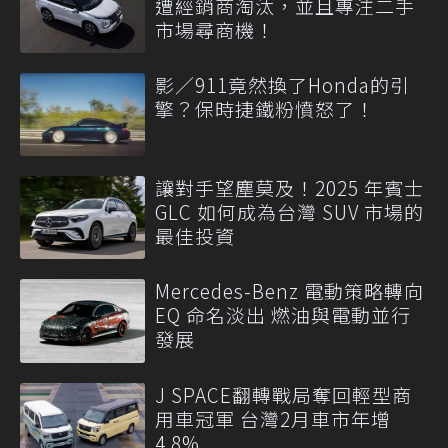
遭經銷商淘汰，並且專注二手
市場尋商機！
影／911竟然換了Honda的引
擎？保時捷鐵粉憤怒了！
讓對手望塵莫及！2025 年賓士
GLC 如何成為台灣 SUV 市場的
最佳投資
Mercedes-Benz 電動策略轉向
EQ 命名淡出 燃油與電動並行
發展
J SPACE翻轉戰局奪回輕型商
用車冠軍 台灣2月車市年增
4.8%