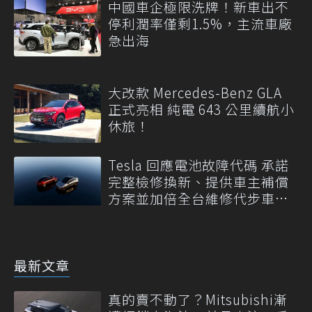
中國車企極限洗牌！新車出不
停利潤率僅剩1.5%，主流車廠
急出海
大改款 Mercedes-Benz GLA
正式亮相 純電 643 公里續航小
休旅！
Tesla 回應電池故障代碼 承諾
完整檢修換新、提供車主補償
方案並加倍全台維修代步車數
量
最新文章
真的賣不動了？Mitsubishi漸