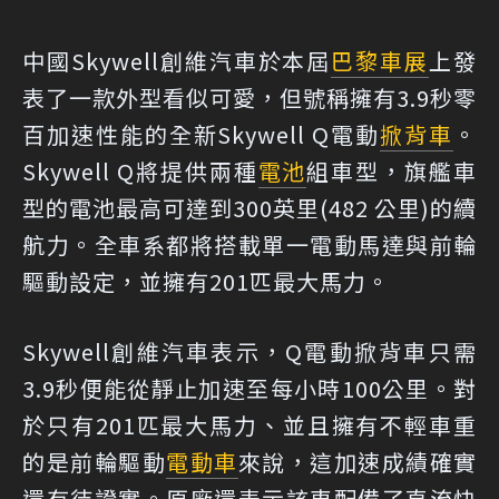
中國Skywell創維汽車於本屆
巴黎車展
上發
表了一款外型看似可愛，但號稱擁有3.9秒零
百加速性能的全新Skywell Q電動
掀背車
。
Skywell Q將提供兩種
電池
組車型，旗艦車
型的電池最高可達到300英里(482 公里)的續
航力。全車系都將搭載單一電動馬達與前輪
驅動設定，並擁有201匹最大馬力。
Skywell創維汽車表示，Q電動掀背車只需
3.9秒便能從靜止加速至每小時100公里。對
於只有201匹最大馬力、並且擁有不輕車重
的是前輪驅動
電動車
來說，這加速成績確實
還有待證實。原廠還表示該車配備了直流快