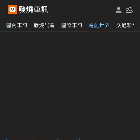
國內車訊
發燒試駕
國際車訊
電能世界
交通新訊