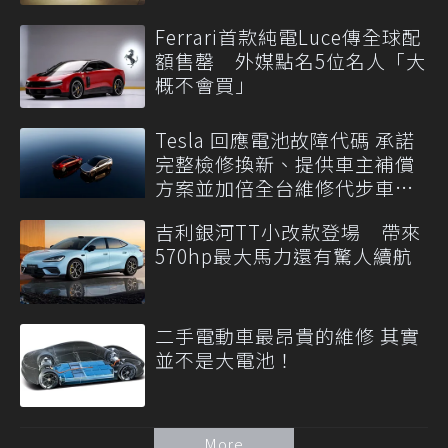
Ferrari首款純電Luce傳全球配
額售罄 外媒點名5位名人「大
概不會買」
Tesla 回應電池故障代碼 承諾
完整檢修換新、提供車主補償
方案並加倍全台維修代步車數
量
吉利銀河TT小改款登場 帶來
570hp最大馬力還有驚人續航
二手電動車最昂貴的維修 其實
並不是大電池！
More