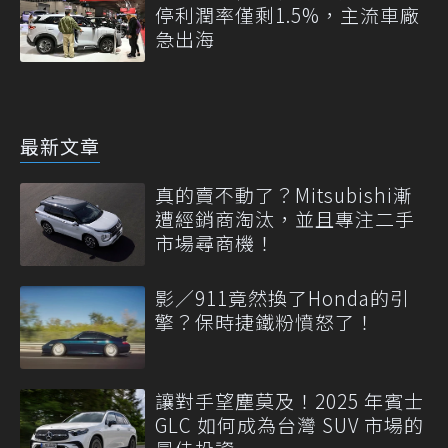
停利潤率僅剩1.5%，主流車廠
急出海
最新文章
真的賣不動了？Mitsubishi漸
遭經銷商淘汰，並且專注二手
市場尋商機！
影／911竟然換了Honda的引
擎？保時捷鐵粉憤怒了！
讓對手望塵莫及！2025 年賓士
GLC 如何成為台灣 SUV 市場的