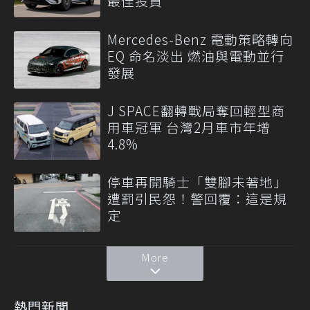
最佳投資
Mercedes-Benz 電動策略轉向
EQ 命名淡出 燃油與電動並行
發展
J SPACE翻轉戰局奪回輕型商
用車冠軍 台灣2月車市年增
4.8%
停車再開騎士「雙腳未著地」
遭罰引民怨！警回覆：這是規
定
More
熱門新聞