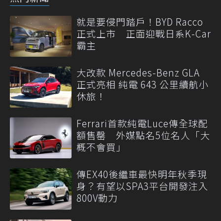
就是要侵門踏戶！BYD Racco
正式上市 正面迎戰日系K-Car
霸主
大改款 Mercedes-Benz GLA
正式亮相 純電 643 公里續航小
休旅！
Ferrari首款純電Luce傳全球配
額售罄 外媒點名5位名人「大
概不會買」
傳EX40後繼車最快明年秋季現
身？有望以SPA3平台開發注入
800V動力