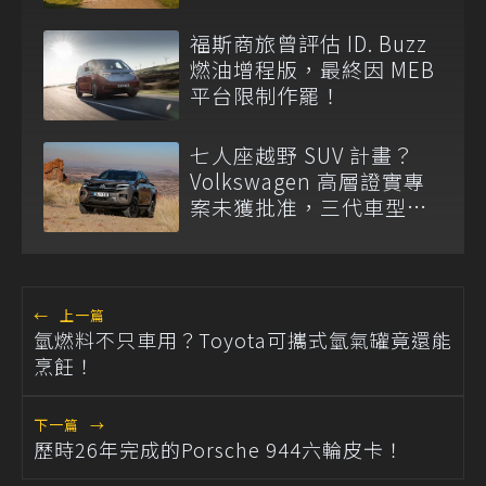
與「打天下」專案
福斯商旅曾評估 ID. Buzz
燃油增程版，最終因 MEB
平台限制作罷！
七人座越野 SUV 計畫？
Volkswagen 高層證實專
案未獲批准，三代車型不
排除重啟！
←
上一篇
氫燃料不只車用？Toyota可攜式氫氣罐竟還能
烹飪！
下一篇
→
歷時26年完成的Porsche 944六輪皮卡！