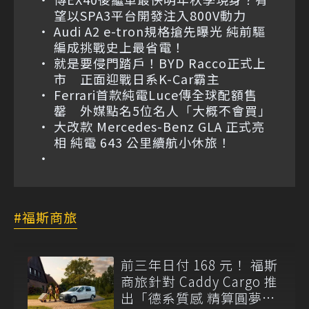
望以SPA3平台開發注入800V動力
Audi A2 e-tron規格搶先曝光 純前驅
編成挑戰史上最省電！
就是要侵門踏戶！BYD Racco正式上
市 正面迎戰日系K-Car霸主
Ferrari首款純電Luce傳全球配額售
罄 外媒點名5位名人「大概不會買」
大改款 Mercedes-Benz GLA 正式亮
相 純電 643 公里續航小休旅！
福斯商旅
前三年日付 168 元！ 福斯
商旅針對 Caddy Cargo 推
出「德系質感 精算圓夢」