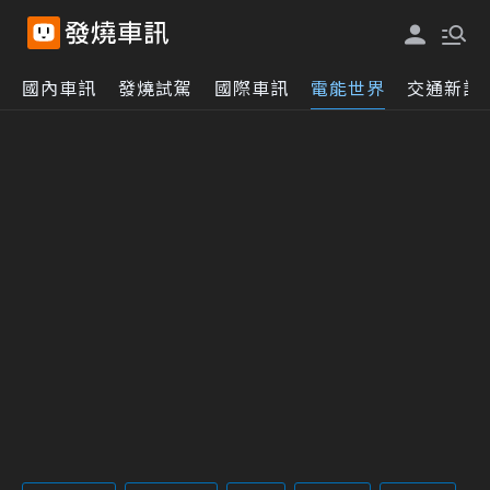
國內車訊
發燒試駕
國際車訊
電能世界
交通新訊