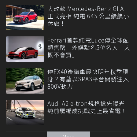
大改款 Mercedes-Benz GLA
正式亮相 純電 643 公里續航小
休旅！
Ferrari首款純電Luce傳全球配
額售罄 外媒點名5位名人「大
概不會買」
傳EX40後繼車最快明年秋季現
身？有望以SPA3平台開發注入
800V動力
Audi A2 e-tron規格搶先曝光
純前驅編成挑戰史上最省電！
More