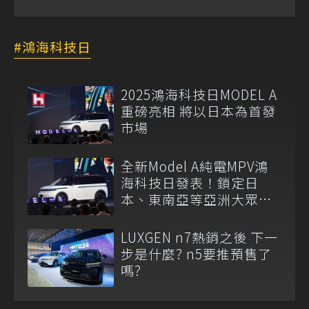
鴻海科技日
2025鴻海科技日MODEL A
重磅亮相 將以日本為首發
市場
全新Model A純電MPV鴻
海科技日發表！鎖定日
本、東南亞等亞洲大眾市
場
LUXGEN n7熱銷之後 下一
步是什麼? n5要推預售了
嗎?