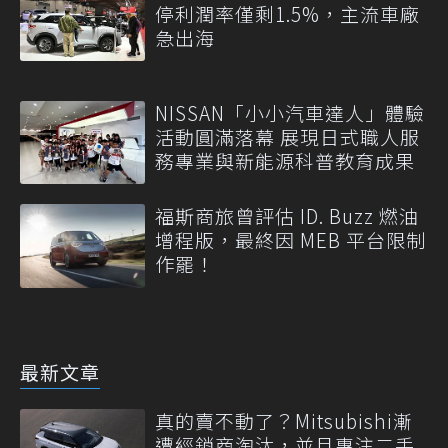
停利潤率僅剩1.5%，主流車廠
急出海
NISSAN「小小汽車達人」體驗
活動圓滿落幕 展現日式職人服
務專業與新能源科普教育成果
福斯商旅曾評估 ID. Buzz 燃油
增程版，最終因 MEB 平台限制
作罷！
最新文章
真的賣不動了？Mitsubishi漸
遭經銷商淘汰，並且專注二手