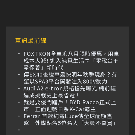
車訊最前線
FOXTRON全車系八月限時優惠，用車
成本大減! 進入純電生活享「零稅金＋
零保養」新時代
傳EX40後繼車最快明年秋季現身？有
望以SPA3平台開發注入800V動力
Audi A2 e-tron規格搶先曝光 純前驅
編成挑戰史上最省電！
就是要侵門踏戶！BYD Racco正式上
市 正面迎戰日系K-Car霸主
Ferrari首款純電Luce傳全球配額售
罄 外媒點名5位名人「大概不會買」