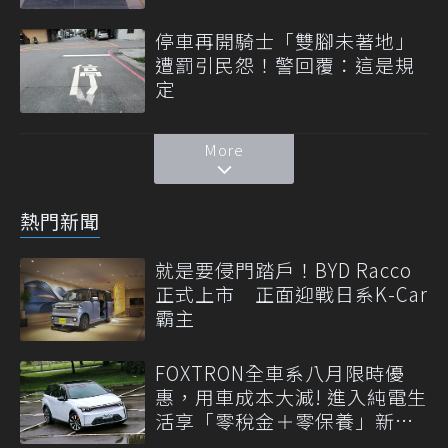
停車再開騎士「雙腳未著地」
遭罰引民怨！警回覆：這是規
定
More
熱門新聞
就是要侵門踏戶！BYD Racco
正式上市 正面迎戰日系K-Car
霸主
FOXTRON全車系八月限時優
惠，用車成本大減! 進入純電生
活享「零稅金＋零保養」新時
代