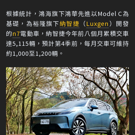
根據統計，鴻海旗下鴻華先進以Model C為
基礎，為裕隆旗下
納智捷
（
Luxgen
）開發
的
n7
電動車，納智捷今年前八個月累積交車
達5,115輛，預計第4季前，每月交車可維持
約1,000至1,200輛。