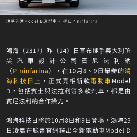
鴻華先進Model B原型車。 摘自Pininfarina
鴻海（2317）昨（24）日宣布攜手義大利頂
尖汽車設計公司賓尼法利納
（
Pininfarina
），在10月8、9日舉辦的
鴻
海科技日
上，正式亮相新款
電動車
Model
D，包括賓士與法拉利等多款汽車，都是由
賓尼法利納合作操刀。
鴻海科技日將於10月8日和9日登場，鴻海23
日凌晨在臉書官網釋出全新電動車Model D