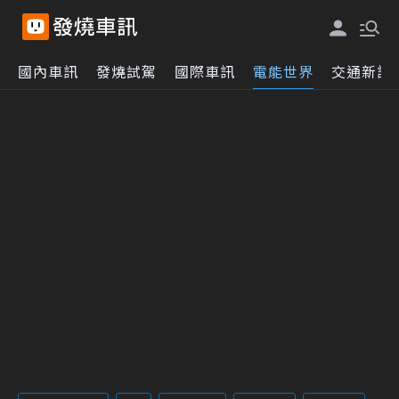
國內車訊
發燒試駕
國際車訊
電能世界
交通新訊