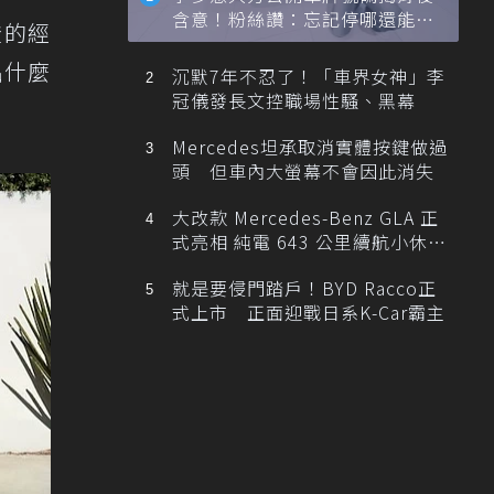
含意！粉絲讚：忘記停哪還能幫
證的經
忙找車
出什麼
沉默7年不忍了！「車界女神」李
冠儀發長文控職場性騷、黑幕
Mercedes坦承取消實體按鍵做過
頭 但車內大螢幕不會因此消失
大改款 Mercedes-Benz GLA 正
式亮相 純電 643 公里續航小休
旅！
就是要侵門踏戶！BYD Racco正
式上市 正面迎戰日系K-Car霸主