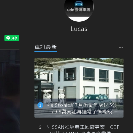
Lucas
車訊最新
Kia Stonic前7月銷量年增145%
79.9萬元起再送電子後視鏡
NISSAN推經典車回廠專案 CEF