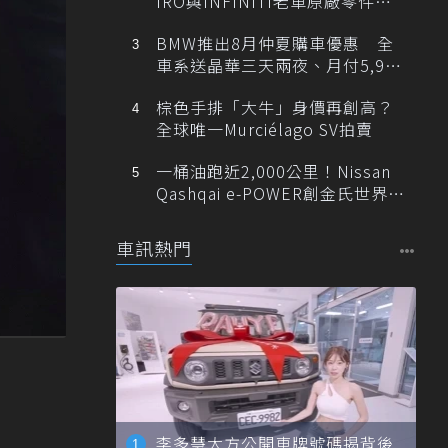
IRO與INFINITI老車原廠零件最
低1折
BMW推出8月仲夏購車優惠 全
車系送晶華三天兩夜、月付5,900
元起
棕色手排「大牛」身價再創高？
全球唯一Murciélago SV拍賣
一桶油跑近2,000公里！Nissan
Qashqai e-POWER創金氏世界紀
錄
車訊熱門
李多慧大方公開車牌號碼揭背後