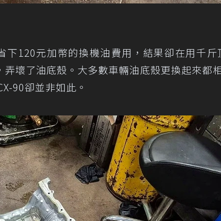
是想省下120元加幣的換機油費用，結果卻在用千斤頂
，弄壞了油底殼。大多數車輛油底殼更換起來都
CX-90卻並非如此。