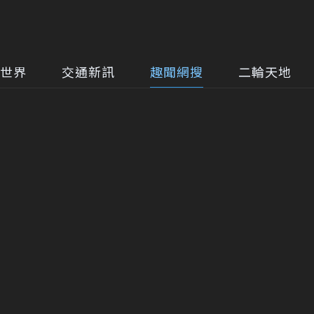
世界
交通新訊
趣聞網搜
二輪天地