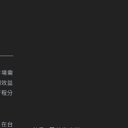
市場需
間效益
行程分
。在台