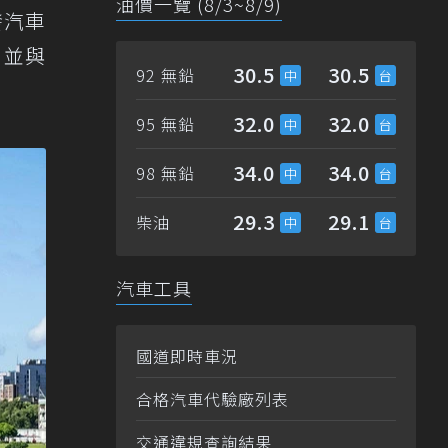
油價一覽 (8/3~8/9)
發汽車
，並與
30.5
30.5
92 無鉛
32.0
32.0
95 無鉛
34.0
34.0
98 無鉛
29.3
29.1
柴油
汽車工具
國道即時車況
合格汽車代驗廠列表
交通違規查詢結果