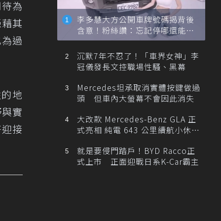
期待為
李多慧大方公開車牌號碼揭背後
憑藉其
含意！粉絲讚：忘記停哪還能幫
也為過
忙找車
沉默7年不忍了！「車界女神」李
冠儀發長文控職場性騷、黑幕
Mercedes坦承取消實體按鍵做過
性的地
頭 但車內大螢幕不會因此消失
野與實
大改款 Mercedes-Benz GLA 正
好迎接
式亮相 純電 643 公里續航小休
旅！
就是要侵門踏戶！BYD Racco正
式上市 正面迎戰日系K-Car霸主