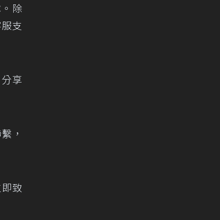
隊。除
客服支
 分享
聯繫，
立即致