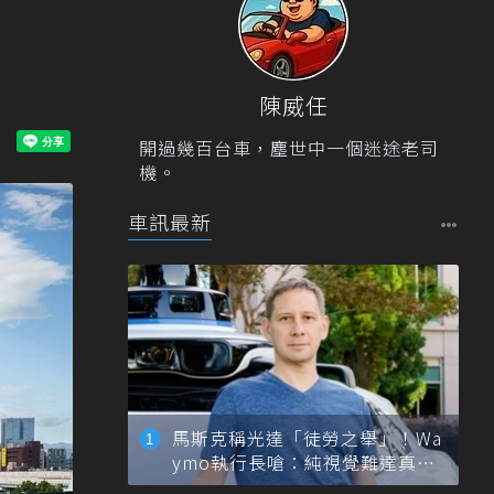
陳威任
開過幾百台車，塵世中一個迷途老司
機。
車訊最新
馬斯克稱光達「徒勞之舉」！Wa
ymo執行長嗆：純視覺難達真正
自動駕駛