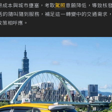
昂成本與城市壅塞，考取
駕照
意願降低，導致核
以靈活的隨叫隨到服務，補足這一轉變中的交通需求
政策相呼應。