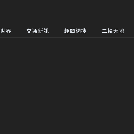
世界
交通新訊
趣聞網搜
二輪天地