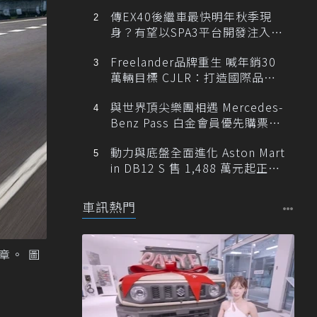
傳EX40後繼車最快明年秋季現
身？有望以SPA3平台開發注入80
0V動力
Freelander品牌重生 喊年銷30
萬輛目標 CJLR：打造國際品牌
半數銷量來自全球！
與世界頂尖樂團相遇 Mercedes-
Benz Pass 白金會員優先購票維
也納愛樂
動力與底盤全面進化 Aston Mart
in DB12 S 售 1,488 萬元起正式
登台
車訊熱門
章。 圖