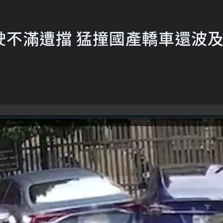
駛不滿遭擋 猛撞國產轎車還波