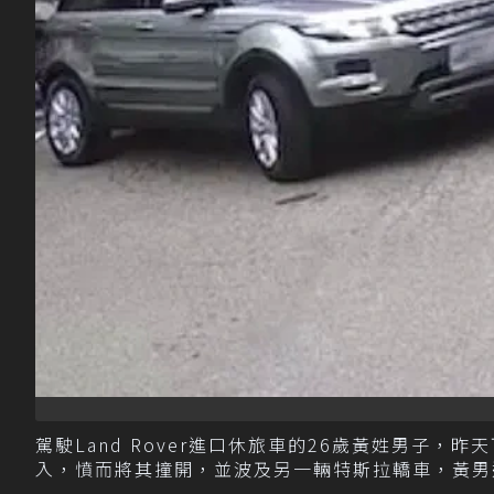
駕駛Land Rover進口休旅車的26歲黃姓男子
入，憤而將其撞開，並波及另一輛特斯拉轎車，黃男