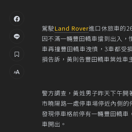
駕駛
Land Rover
進口休旅車的2
因不滿一輛豐田轎車擋到出入，
車再撞豐田轎車洩憤，3車都受
損告訴，黃則告豐田轎車葉姓車
警方調查，黃姓男子昨天下午開著價
市曉陽路一處停車場停近內側的
發現停車格前停有一輛豐田轎車
車開出。