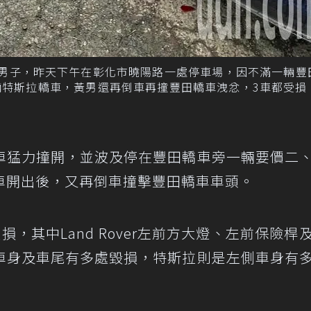
6歲黃姓男子，昨天下午在彰化市曉陽路一處停車場，因不滿一輛豐
輛特斯拉轎車，黃男還再倒車再撞豐田轎車洩忿，3車都受損
車猛力撞開，並波及停在豐田轎車旁一輛要價二
車開出後，又再倒車撞擊豐田轎車車頭。
，其中Land Rover左前方大燈、左前保險桿
車身及車尾有多處毀損，特斯拉則是左側車身有