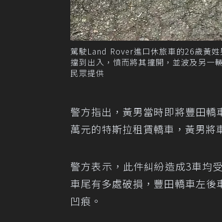
駕駛Land Rover進口休旅車的2
擋到出入，憤而將其撞開，並波及另一
民眾提供
警方指出，黃男當時即將豐田轎
萬元的特斯拉租賃轎車，黃男將
警方表示，此件糾紛造成3車均受損
車尾有多處破損，豐田轎車左後
凹痕。