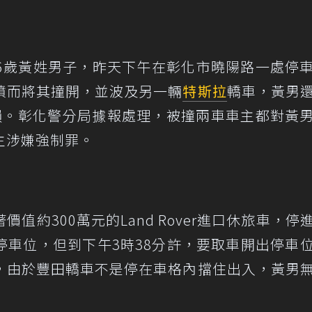
6歲黃姓男子，昨天下午在彰化市曉陽路一處停
憤而將其撞開，並波及另一輛
特斯拉
轎車，黃男
損。彰化警分局據報處理，被撞兩車車主都對黃
主涉嫌強制罪。
值約300萬元的Land Rover進口休旅車，停
停車位，但到下午3時38分許，要取車開出停車
，由於豐田轎車不是停在車格內擋住出入，黃男