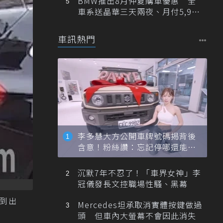
BMW推出8月仲夏購車優惠 全
車系送晶華三天兩夜、月付5,900
元起
車訊熱門
李多慧大方公開車牌號碼揭背後
含意！粉絲讚：忘記停哪還能幫
忙找車
沉默7年不忍了！「車界女神」李
冠儀發長文控職場性騷、黑幕
擋到出
Mercedes坦承取消實體按鍵做過
頭 但車內大螢幕不會因此消失