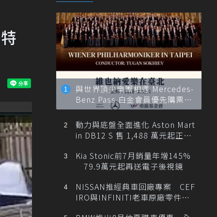
及特
與世界頂尖樂團相遇 Mercedes-
Benz Pass 白金會員優先購票維
也納愛樂
動力與底盤全面進化 Aston Mart
in DB12 S 售 1,488 萬元起正式
登台
Kia Stonic前7月銷量年增145%
79.9萬元起再送電子後視鏡
NISSAN推經典車回廠專案 CEF
IRO與INFINITI老車原廠零件最
低1折