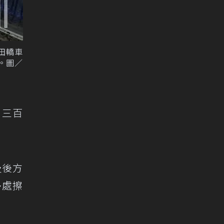
田轎車
。圖／
、三百
及後方
多處擦