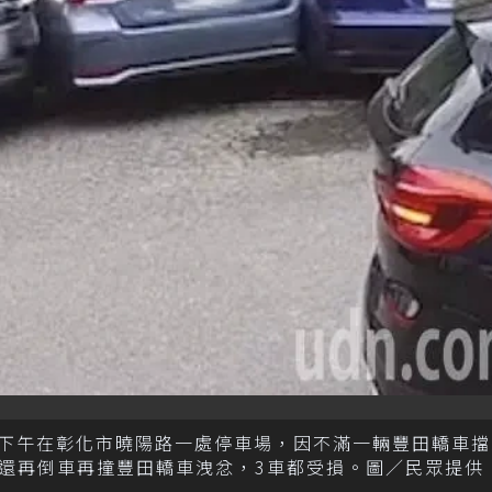
，昨天下午在彰化市曉陽路一處停車場，因不滿一輛豐田轎車
還再倒車再撞豐田轎車洩忿，3車都受損。圖／民眾提供