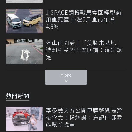
J SPACE翻轉戰局奪回輕型商
用車冠軍 台灣2月車市年增
4.8%
停車再開騎士「雙腳未著地」
遭罰引民怨！警回覆：這是規
定
More
熱門新聞
李多慧大方公開車牌號碼揭背
後含意！粉絲讚：忘記停哪還
能幫忙找車