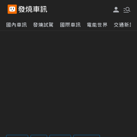
國內車訊
發燒試駕
國際車訊
電能世界
交通新訊