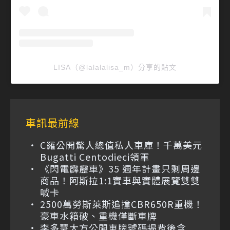
LISA（@lalalalisa_m）分享的貼文
車訊最前線
C羅公開驚人總值私人車庫！千萬美元
Bugatti Centodieci領軍
《閃電霹靂車》35 週年計畫只剩周邊
商品！阿斯拉1:1實車與實體展覽雙雙
喊卡
2500萬勞斯萊斯追撞CBR650R重機！
豪車水箱破、重機僅斷車牌
李多慧大方公開車牌號碼揭背後含