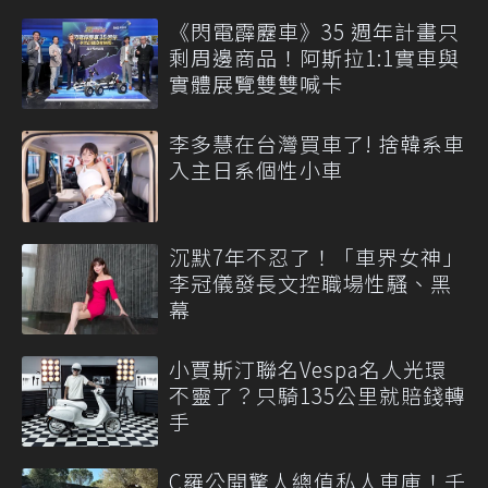
《閃電霹靂車》35 週年計畫只
剩周邊商品！阿斯拉1:1實車與
實體展覽雙雙喊卡
李多慧在台灣買車了! 捨韓系車
入主日系個性小車
沉默7年不忍了！「車界女神」
李冠儀發長文控職場性騷、黑
幕
小賈斯汀聯名Vespa名人光環
不靈了？只騎135公里就賠錢轉
手
C羅公開驚人總值私人車庫！千