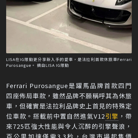
LISA在IG限動更分享新入手的愛車，是法拉利首款休旅車Ferrari
Purosangue。 摘自LISA IG限動
Ferrari Purosangue是躍馬品牌首款四門
四座佈局車款，雖然品牌不願稱呼其為休旅
車，但確實是法拉利品牌史上首見的特殊定
位車款。搭載前中置自然進氣V12
引擎
，帶
來725匹強大性能與令人沉醉的引擎聲浪，
百公里加速僅需3.3秒，台灣市場起售價