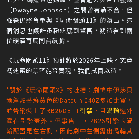
（Dwayne Johnson）之間曾有過不合，但
強森仍將會參與《玩命關頭11》的演出。這
個消息也讓許多粉絲感到驚喜，期待看到兩
位硬漢再度同台飆戲。
《玩命關頭11》預計將於2026年上映。究竟
馮迪索的願望能否實現，我們拭目以待。
*關於《玩命關頭X》的吐槽：劇情中伊莎貝
爾駕駛著鮮黃色的Datsun 240Z參加比賽，
並聲稱裝上了RB26DETT
引擎
，且
渦輪
還外
露在引擎蓋外。但事實上，RB26引擎的渦
輪配置是在右側，因此劇中左側露出渦輪其