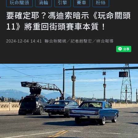
玩命關頭
渦輪
引擎
賽車
粉絲
要確定耶？馮迪索暗示《玩命關頭
11》將重回街頭賽車本質！
聯合新聞網／記者趙駿宏／綜合報導
2024-12-04 14:41