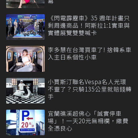
幕
《閃電霹靂車》35 週年計畫只
剩周邊商品！阿斯拉1:1實車與
實體展覽雙雙喊卡
李多慧在台灣買車了! 捨韓系車
入主日系個性小車
小賈斯汀聯名Vespa名人光環
不靈了？只騎135公里就賠錢轉
手
宜蘭礁溪超佛心「誠實停車
場」！一天20元無柵欄，繳費
全憑良心