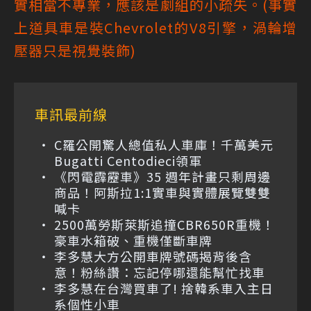
實相當不專業，應該是劇組的小疏失。(事實
上道具車是裝Chevrolet的V8引擎，渦輪增
壓器只是視覺裝飾)
車訊最前線
C羅公開驚人總值私人車庫！千萬美元
Bugatti Centodieci領軍
《閃電霹靂車》35 週年計畫只剩周邊
商品！阿斯拉1:1實車與實體展覽雙雙
喊卡
2500萬勞斯萊斯追撞CBR650R重機！
豪車水箱破、重機僅斷車牌
李多慧大方公開車牌號碼揭背後含
意！粉絲讚：忘記停哪還能幫忙找車
李多慧在台灣買車了! 捨韓系車入主日
系個性小車