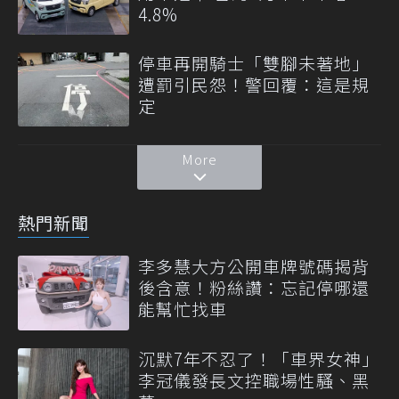
4.8%
停車再開騎士「雙腳未著地」
遭罰引民怨！警回覆：這是規
定
More
熱門新聞
李多慧大方公開車牌號碼揭背
後含意！粉絲讚：忘記停哪還
能幫忙找車
沉默7年不忍了！「車界女神」
李冠儀發長文控職場性騷、黑