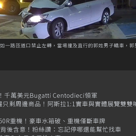
九如一路匝道口禁止左轉，當場撞及直行的郭姓男子轎車，郭
元Bugatti Centodieci領軍
畫只剩周邊商品！阿斯拉1:1實車與實體展覽雙雙
R650R重機！豪車水箱破、重機僅斷車牌
揭背後含意！粉絲讚：忘記停哪還能幫忙找車