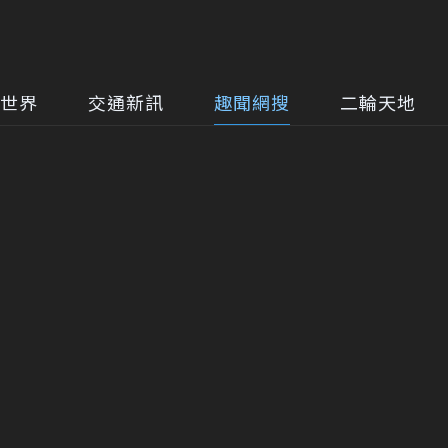
世界
交通新訊
趣聞網搜
二輪天地