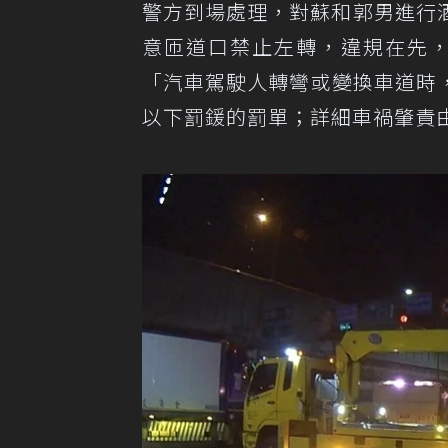
警方到場處理，對蘇和郭男進行
意匝道口禁止左轉，違規在先，
「汽車駕駛人轉彎或變換車道時，
以下罰鍰的罰單；詳細車禍肇責