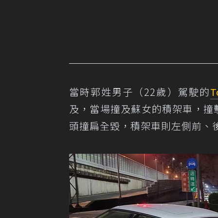
當時郭姓男子（22歲）駕駛的
T
及，當場撞及蘇女的積架車，撞
頭撞扁全毀，積架車則左側前、