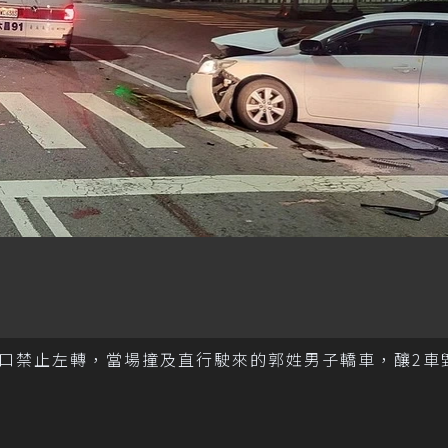
口禁止左轉，當場撞及直行駛來的郭姓男子轎車，釀2車