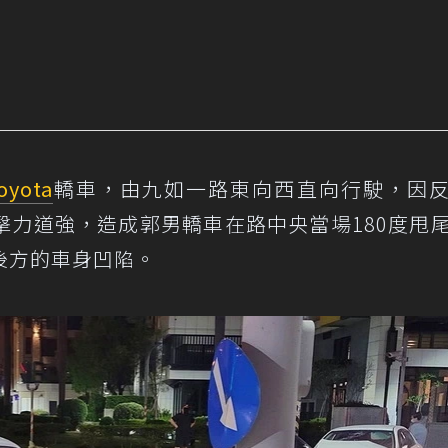
oyota
轎車，由九如一路東向西直向行駛，因
擊力道強，造成郭男轎車在路中央當場180度甩
後方的車身凹陷。