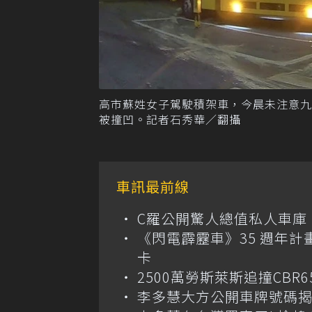
高市蘇姓女子駕駛積架車，今晨未注意
被撞凹。記者石秀華／翻攝
車訊最前線
C羅公開驚人總值私人車庫！千萬美
《閃電霹靂車》35 週年計
卡
2500萬勞斯萊斯追撞CB
李多慧大方公開車牌號碼