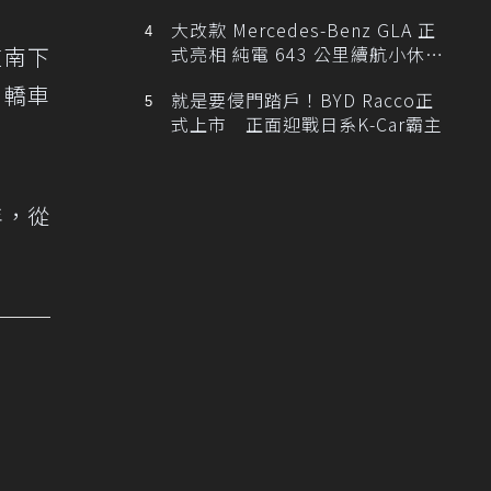
大改款 Mercedes-Benz GLA 正
道南下
式亮相 純電 643 公里續航小休
旅！
，轎車
就是要侵門踏戶！BYD Racco正
式上市 正面迎戰日系K-Car霸主
年，從