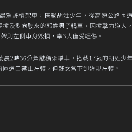
凌晨駕駛積架車，搭載胡姓少年，從高速公路匝
場撞及對向駛來的郭姓男子轎車，因撞擊力道大
積架則左側車身毀損，幸3人僅受輕傷。
凌晨2時36分駕駛積架轎車，搭載17歲的胡姓少
的匝道口禁止左轉，但蘇女當下卻違規左轉。