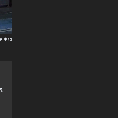
男車頭
喊