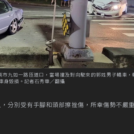
轉高市九如一路匝道口，當場撞及對向駛來的郭姓男子轎車，
側車身毀損。記者石秀華／翻攝
人，分別受有手腳和頭部擦挫傷，所幸傷勢不嚴