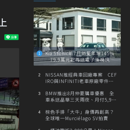
上
Kia Stonic前7月銷量年增145%
79.9萬元起再送電子後視鏡
NISSAN推經典車回廠專案 CEF
IRO與INFINITI老車原廠零件最
低1折
BMW推出8月仲夏購車優惠 全
車系送晶華三天兩夜、月付5,900
元起
棕色手排「大牛」身價再創高？
全球唯一Murciélago SV拍賣