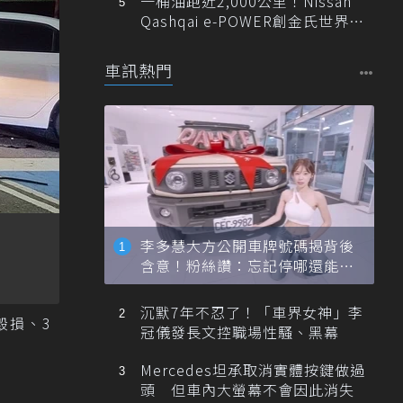
一桶油跑近2,000公里！Nissan
Qashqai e-POWER創金氏世界紀
錄
車訊熱門
李多慧大方公開車牌號碼揭背後
含意！粉絲讚：忘記停哪還能幫
忙找車
沉默7年不忍了！「車界女神」李
毀損、3
冠儀發長文控職場性騷、黑幕
Mercedes坦承取消實體按鍵做過
頭 但車內大螢幕不會因此消失