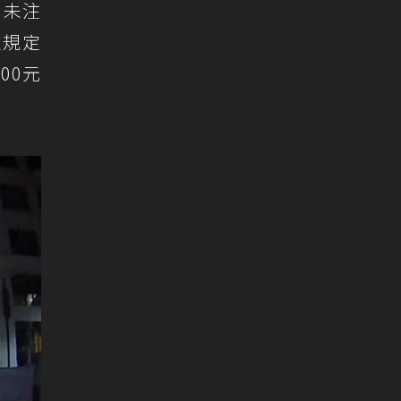
，未注
款規定
00元