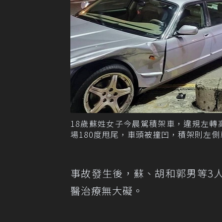
18歲蘇姓女子今晨駕積架車，違規左
場180度甩尾，車頭被撞凹，積架則左
事故發生後，蘇、胡和郭男等3
醫治療無大礙。