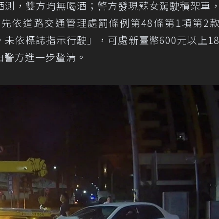
酒測，雙方均無喝酒；警方發現蘇女駕駛積架車
先依道路交通管理處罰條例第48條第1項第2
未依標誌指示行駛」，可處新臺幣600元以上18
由警方進一步釐清。