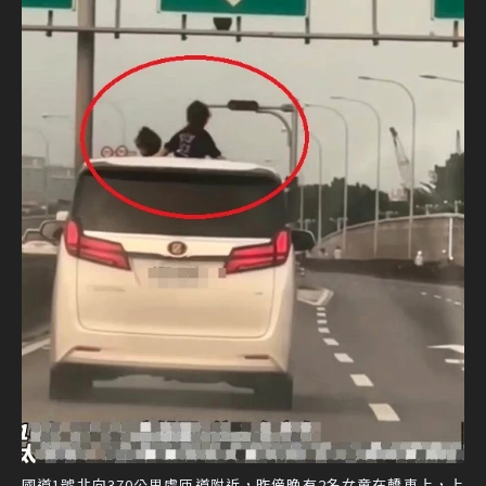
國道1號北向370公里處匝道附近，昨傍晚有2名女童在轎車上，上