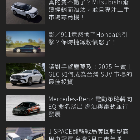
真的賣不動了？Mitsubishi漸
遭經銷商淘汰，並且專注二手
市場尋商機！
影／911竟然換了Honda的引
擎？保時捷鐵粉憤怒了！
讓對手望塵莫及！2025 年賓士
GLC 如何成為台灣 SUV 市場的
最佳投資
Mercedes-Benz 電動策略轉向
EQ 命名淡出 燃油與電動並行
發展
J SPACE翻轉戰局奪回輕型商
用車冠軍 台灣2月車市年增