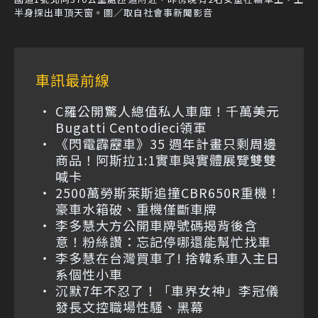
半身探出車頂天窗。圖／取自社會事新聞影音
車訊最前線
C羅公開驚人總值私人車庫！千萬美元
Bugatti Centodieci領軍
《閃電霹靂車》35 週年計畫只剩周邊
商品！阿斯拉1:1實車與實體展覽雙雙
喊卡
2500萬勞斯萊斯追撞CBR650R重機！
豪車水箱破、重機僅斷車牌
李多慧大方公開車牌號碼揭背後含
意！粉絲讚：忘記停哪還能幫忙找車
李多慧在台灣買車了! 捨韓系車入主日
系個性小車
沉默7年不忍了！「車界女神」李冠儀
發長文控職場性騷、黑幕