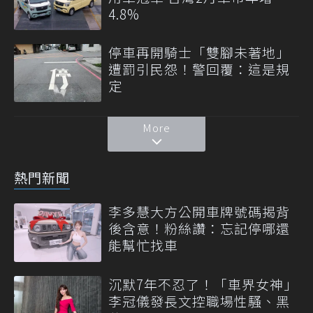
4.8%
停車再開騎士「雙腳未著地」
遭罰引民怨！警回覆：這是規
定
More
熱門新聞
李多慧大方公開車牌號碼揭背
後含意！粉絲讚：忘記停哪還
能幫忙找車
沉默7年不忍了！「車界女神」
李冠儀發長文控職場性騷、黑