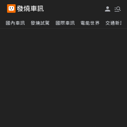
國內車訊
發燒試駕
國際車訊
電能世界
交通新訊