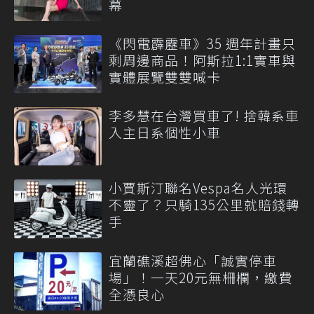
幕
《閃電霹靂車》35 週年計畫只
剩周邊商品！阿斯拉1:1實車與
實體展覽雙雙喊卡
李多慧在台灣買車了! 捨韓系車
入主日系個性小車
小賈斯汀聯名Vespa名人光環
不靈了？只騎135公里就賠錢轉
手
宜蘭礁溪超佛心「誠實停車
場」！一天20元無柵欄，繳費
全憑良心