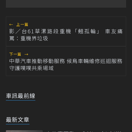
←
上一篇
影／台61草漯路段重機「翹孤輪」 車友痛
罵：重機界垃圾
下一篇
→
中華汽車推動移動服務 候鳥車輛維修巡迴服務
守護噗噗共乘場域
車訊最前線
最新文章