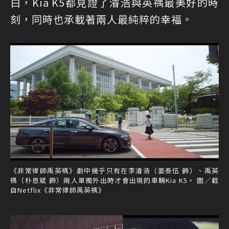
白，Kia K5都見證了濬浩與英禑最美好的時
刻，同時也承載著兩人最純粹的幸福。
《非常律師禹英禑》劇中幾乎只有在李濬浩（姜泰伍 飾）、禹英
禑（朴恩斌 飾）兩人單獨外出時才會出現的車輛Kia K5。 圖／截
自Netflix《非常律師禹英禑》