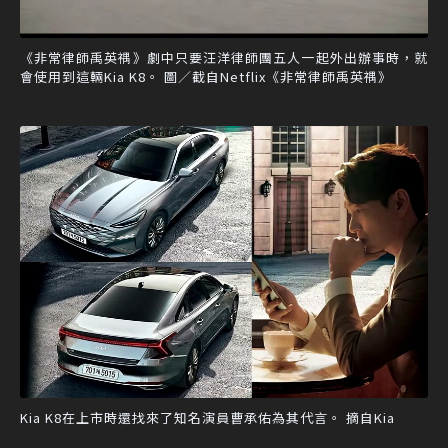
《非常律師禹英禑》劇中只要汪洋律師團五人一起外出辦事時，就
會使用到這輛Kia K8。 圖／截自Netflix《非常律師禹英禑》
Kia K8在上市時還找來了知名演員曹承佑為其代言。 摘自Kia