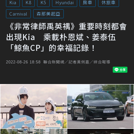
Kia
K8
K5
Hyundai
房車
休旅車
Carnival
森那美起亞
《非常律師禹英禑》重要時刻都會
出現Kia 乘載朴恩斌、姜泰伍
「鯨魚CP」的幸福記錄！
聯合新聞網／記者黃俐嘉／綜合報導
2022-08-26 18:58