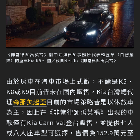
《非常律師禹英禑》劇中汪洋律師事務所代表韓宣榮（白智媛
飾）的座車Kia K9。 圖／截自Netflix《非常律師禹英禑》
由於房車在汽車市場上式微，不論是K5、
K8或K9目前皆未在國內販售，Kia台灣總代
理
森那美起亞
目前的市場策略皆是以休旅車
為主，因此在《非常律師禹英禑》出現的車
款僅有Kia Carnival登台販售，並提供七人
或八人座車型可選擇，售價為152.9萬元至