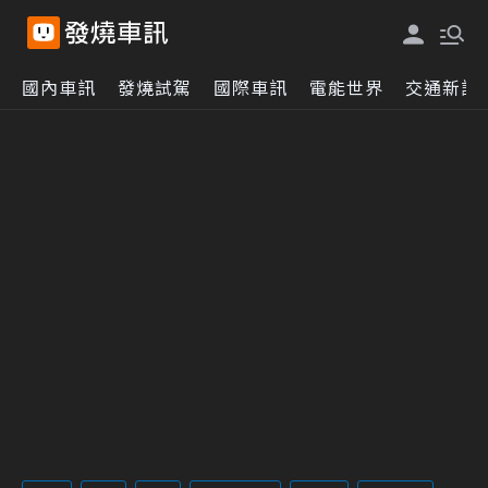
國內車訊
發燒試駕
國際車訊
電能世界
交通新訊