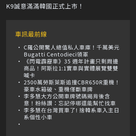
K9誠意滿滿韓國正式上市！
車訊最前線
C羅公開驚人總值私人車庫！千萬美元
Bugatti Centodieci領軍
《閃電霹靂車》35 週年計畫只剩周邊
商品！阿斯拉1:1實車與實體展覽雙雙
喊卡
2500萬勞斯萊斯追撞CBR650R重機！
豪車水箱破、重機僅斷車牌
李多慧大方公開車牌號碼揭背後含
意！粉絲讚：忘記停哪還能幫忙找車
李多慧在台灣買車了! 捨韓系車入主日
系個性小車