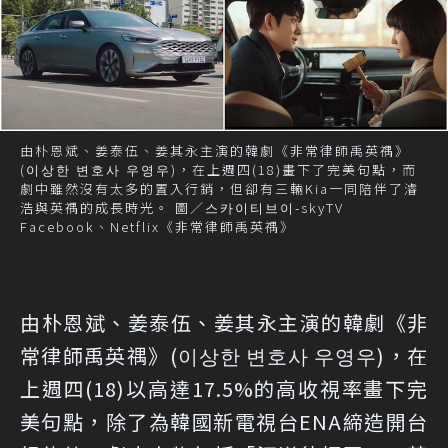
由朴恩斌、姜泰伍、姜其永主演的韓劇《非常律師禹英禑》
(이상한 변호사 우영우)，在上週四(18)畫下了完美句點，而
劇中雖然沒有太多的置入行銷，但卻有三輛Kia一同陪伴了濬
浩與英禑的成長時光。 圖／스카이티브이-skyTV
Facebook、Netflix《非常律師禹英禑》
由朴恩斌、姜泰伍、姜其永主演的韓劇《非
常律師禹英禑》(이상한 변호사 우영우)，在
上週四(18)以高達17.5%的高收視率畫下完
美句點，除了為韓國新電視台ENA締造開台