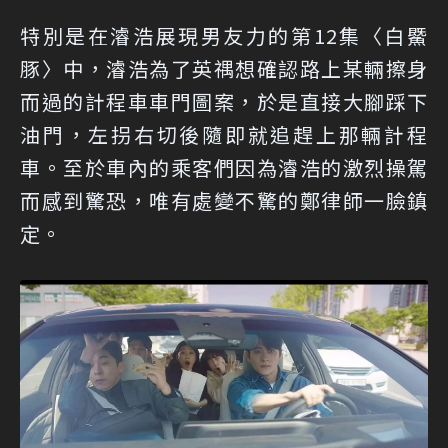
特別是在濬浩展現男友力的第12集〈白鱀
豚〉中，濬浩為了英禑想確認路上某輛擦身
而過的計程車車門圖案，於是直接大腳踩下
油門，左拐右切後隨即就追趕上那輛計程
車。至於車內的乘客們因為濬浩的激烈操駕
而感到驚恐，唯有處變不驚的鄭律師一臉鎮
定。