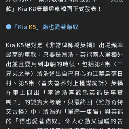
款」Kia K8豪華房車韓國正式發表！
●「Kia
K5
」貓也愛著貓奴
Kia K5絕對是《非常律師禹英禑》出場頻率
最高的車款，只要是濬浩、英禑兩人單獨外
出並且要用到車輛的時候，包括第4集〈三
兄弟之爭〉濬浩道出自己真心的江華島落日
村、第5集〈冒失魯莽對上權謀詭計〉英禑
在車上問出「李濬浩喜歡禹英禑是事實
嗎？」的誠實大考驗，與最終回〈雖然奇特
又古怪〉中，濬浩的「單戀一隻貓」與英禑
的「貓也愛著貓奴」令人心動又溫暖的告