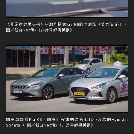
《非常律師禹英禑》中激烈操駕Kia K8的李濬浩（姜泰伍 飾）。
圖／截自Netflix《非常律師禹英禑》
圖左車輛為Kia K8，圖右計程車則為第七代小改款的Hyundai
Sonata 。 圖／截自Netflix《非常律師禹英禑》