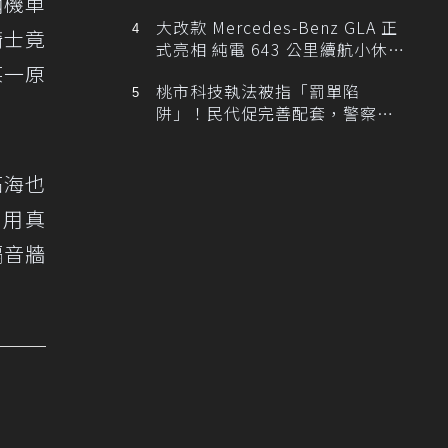
輛機車
大改款 Mercedes-Benz GLA 正
騎士竟
式亮相 純電 643 公里續航小休
某一原
旅！
桃市科技執法被指「罰單陷
阱」！民代促完善配套，警察局
提數據回應
拓海也
皮用真
隔音牆