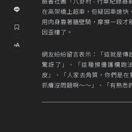
臉書社團「八卦村 - 行車紀錄
在高架橋上超車，但疑因車速快
用肉身靠著牆壁騎，摩擦一段才
因歪樓了。
網友紛紛留言表示：「這就是傳
驚訝了」、「這種擦邊護欄跑法
皮」、「人家去角質，你們是在罵
抓癢沒問題啊～～」、「有熟悉的迷