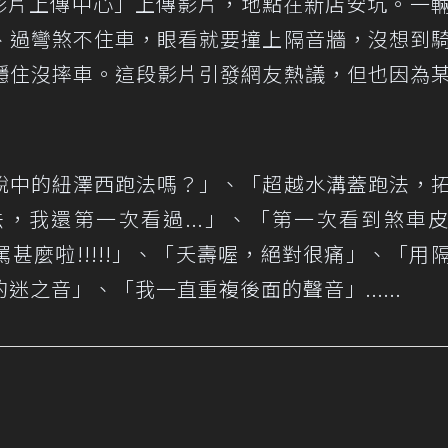
器影片上傳中心」上傳影片，地點在新店安坑。一
、過彎煞不住車，眼看就要撞上隔音牆，沒想到
穩住沒摔車。這段影片引發網友熱議，但也因為
說中的紐澤西跑法嗎？」、「超越水溝蓋跑法，
，我還第一次看過...」、「第一次看到煞車
甚麼啦!!!!!」、「夭壽喔，絕對很痛」、「用
之音」、「我一直重複後面的聲音」......