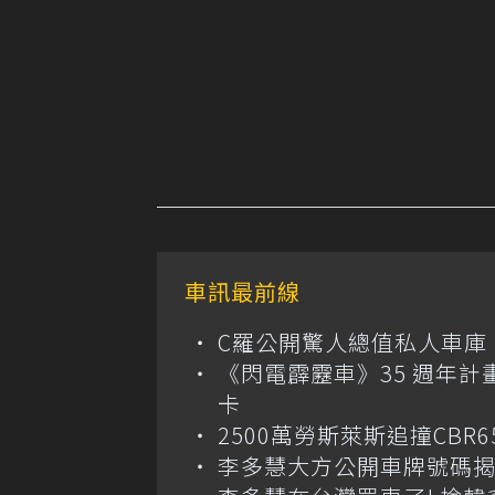
車訊最前線
C羅公開驚人總值私人車庫！千萬美
《閃電霹靂車》35 週年計
卡
2500萬勞斯萊斯追撞CB
李多慧大方公開車牌號碼