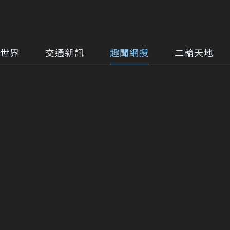
世界
交通新訊
趣聞網搜
二輪天地