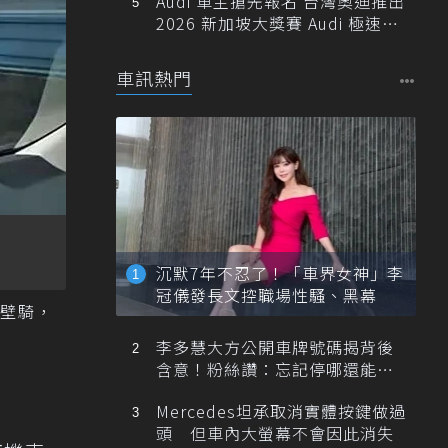
Audi 車主搶先報名 台灣奧迪推出
2026 新加坡大獎賽 Audi 極速之
旅
車訊熱門
沉默7年不忍了！「車界女神」李
冠儀發長文控職場性騷、黑幕
壁騎，
李多慧大方公開車牌號碼揭背後
含意！粉絲讚：忘記停哪還能幫
忙找車
Mercedes坦承取消實體按鍵做過
頭 但車內大螢幕不會因此消失