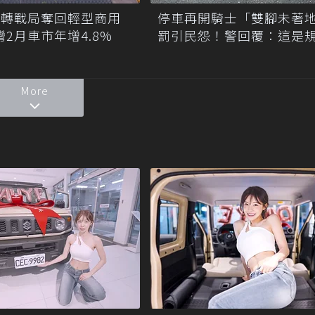
CE翻轉戰局奪回輕型商用
停車再開騎士「雙腳未著
灣2月車市年增4.8%
罰引民怨！警回覆：這是
More