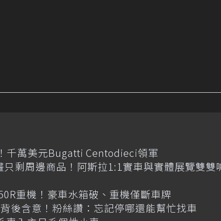
元Bugatti Centodieci領軍
畫只剩周邊商品！阿斯拉1:1實車與實體展覽雙雙
R650R重機！豪車水箱破、重機僅斷車牌
揭背後含意！粉絲讚：忘記停哪還能幫忙找車