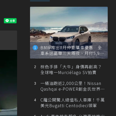
BMW推出8月仲夏購車優惠 全
車系送晶華三天兩夜、月付5,900
元起
棕色手排「大牛」身價再創高？
全球唯一Murciélago SV拍賣
一桶油跑近2,000公里！Nissan
Qashqai e-POWER創金氏世界紀
錄
C羅公開驚人總值私人車庫！千萬
美元Bugatti Centodieci領軍