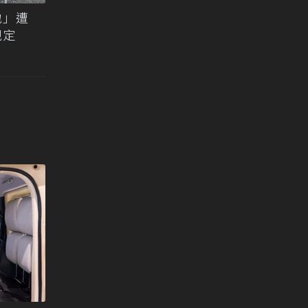
地」遭
規定