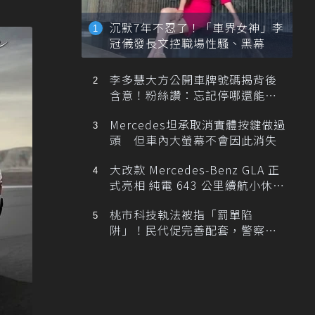
沉默7年不忍了！「車界女神」李
冠儀發長文控職場性騷、黑幕
李多慧大方公開車牌號碼揭背後
含意！粉絲讚：忘記停哪還能幫
忙找車
Mercedes坦承取消實體按鍵做過
頭 但車內大螢幕不會因此消失
大改款 Mercedes-Benz GLA 正
式亮相 純電 643 公里續航小休
旅！
桃市科技執法被指「罰單陷
阱」！民代促完善配套，警察局
提數據回應