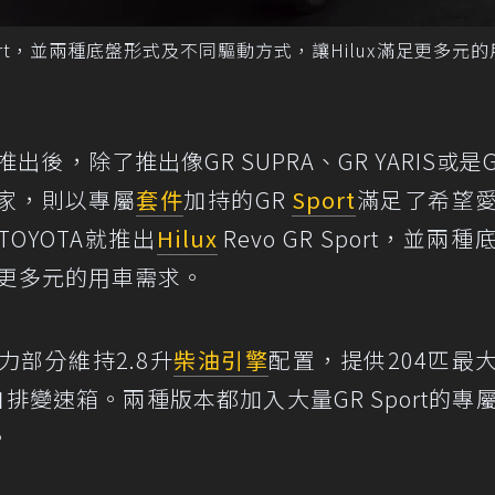
R Sport，並兩種底盤形式及不同驅動方式，讓Hilux滿足更多元
後，除了推出像GR SUPRA、GR YARIS或是GR
家，則以專屬
套件
加持的GR
Sport
滿足了希望
OYOTA就推出
Hilux
Revo GR Sport，並兩
足更多元的用車需求。
t在動力部分維持2.8升
柴油引擎
配置，提供204匹最
排變速箱。兩種版本都加入大量GR Sport的專
。