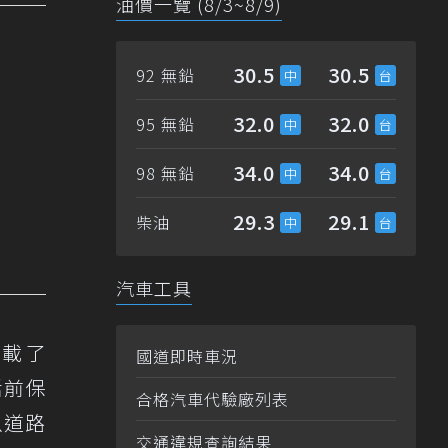
油價一覽 (8/3~8/9)
30.5
30.5
92 無鉛
32.0
32.0
95 無鉛
34.0
34.0
98 無鉛
29.3
29.1
柴油
汽車工具
搭載了
國道即時車況
括前保
合格汽車代驗廠列表
以道路
交通違規查詢結果