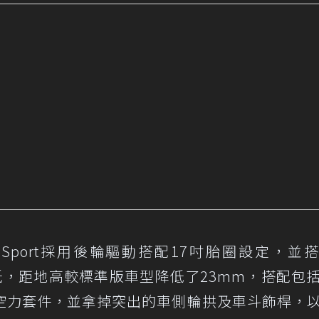
 GR Sport採用後輪驅動搭配17吋胎圈設定，並
身降低，距地高較標準版車型降低了23mm，搭配包
空力套件，並拿掉突出的車側輪拱及車斗飾桿，