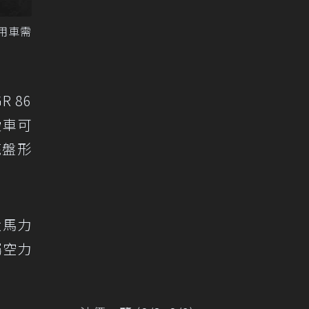
的用車需
 86
愛車可
種底盤形
大馬力
屬空力