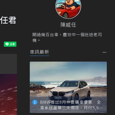
帥任君
陳威任
開過幾百台車，塵世中一個迷途老司
機。
車訊最新
BMW推出8月仲夏購車優惠 全
車系送晶華三天兩夜、月付5,900
元起