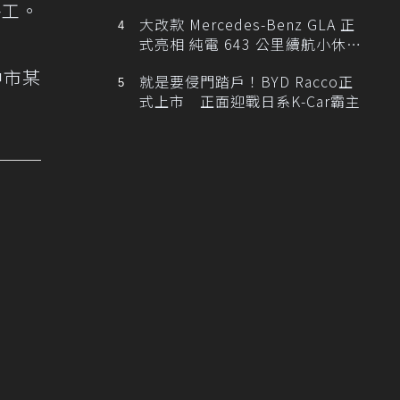
移工。
大改款 Mercedes-Benz GLA 正
式亮相 純電 643 公里續航小休
旅！
中市某
就是要侵門踏戶！BYD Racco正
式上市 正面迎戰日系K-Car霸主