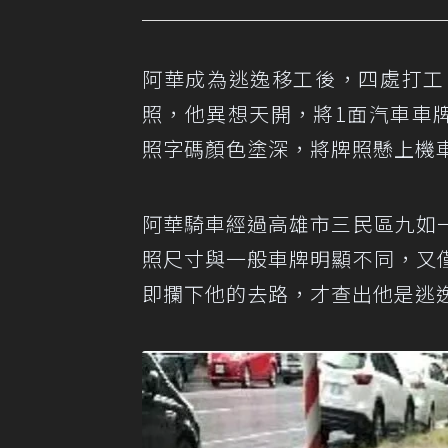
阿華成為逃逸移工後，四處打工
照，他異想天開，將1面汽車車牌
照字碼顏色塗深，將牌照懸上機
阿華騎車經過高雄市三民區九如
照尺寸與一般車牌明顯不同，又
即攔下他的去路，才查出他是逃