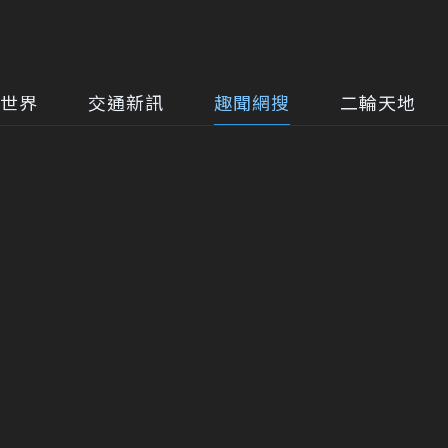
世界
交通新訊
趣聞網搜
二輪天地