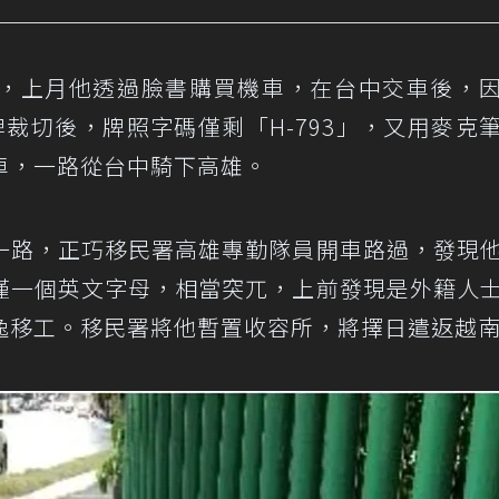
，上月他透過臉書購買機車，在台中交車後，
裁切後，牌照字碼僅剩「H-793」，又用麥克
車，一路從台中騎下高雄。
一路，正巧移民署高雄專勤隊員開車路過，發現
僅一個英文字母，相當突兀，上前發現是外籍人
逸移工。移民署將他暫置收容所，將擇日遣返越