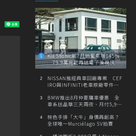
Kia Stonic前7月銷量年增145%
79.9萬元起再送電子後視鏡
NISSAN推經典車回廠專案 CEF
IRO與INFINITI老車原廠零件最
低1折
BMW推出8月仲夏購車優惠 全
車系送晶華三天兩夜、月付5,900
元起
棕色手排「大牛」身價再創高？
全球唯一Murciélago SV拍賣