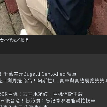
者林保光／翻攝
元Bugatti Centodieci領軍
畫只剩周邊商品！阿斯拉1:1實車與實體展覽雙雙
R650R重機！豪車水箱破、重機僅斷車牌
揭背後含意！粉絲讚：忘記停哪還能幫忙找車