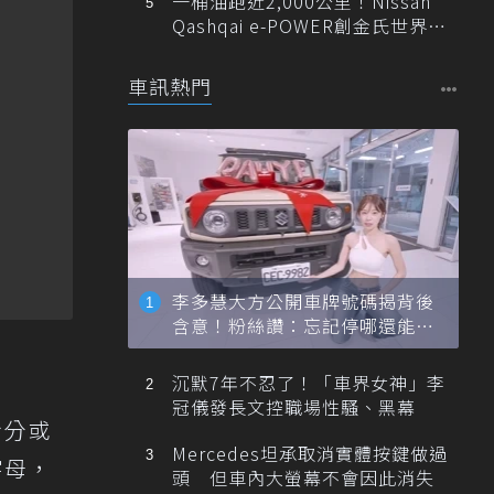
一桶油跑近2,000公里！Nissan
Qashqai e-POWER創金氏世界紀
錄
車訊熱門
李多慧大方公開車牌號碼揭背後
含意！粉絲讚：忘記停哪還能幫
忙找車
沉默7年不忍了！「車界女神」李
冠儀發長文控職場性騷、黑幕
身分或
Mercedes坦承取消實體按鍵做過
字母，
頭 但車內大螢幕不會因此消失