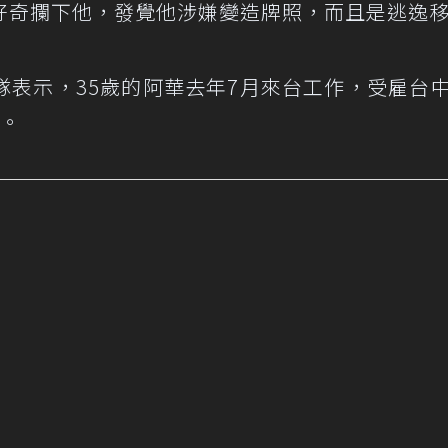
好奇攔下他，發覺他涉嫌變造牌照，而且是逃逸
隊表示，35歲的阿華去年7月來台工作，受雇台
聯。