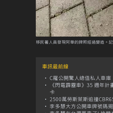
移民署人員發現阿華的牌照經過變造。記
車訊最前線
C羅公開驚人總值私人車庫！千萬美
《閃電霹靂車》35 週年計
卡
2500萬勞斯萊斯追撞CB
李多慧大方公開車牌號碼