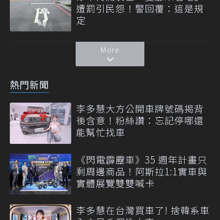
遭罰引民怨！警回覆：這是規
定
More
熱門新聞
李多慧大方公開車牌號碼揭背
後含意！粉絲讚：忘記停哪還
能幫忙找車
《閃電霹靂車》35 週年計畫只
剩周邊商品！阿斯拉1:1實車與
實體展覽雙雙喊卡
李多慧在台灣買車了! 捨韓系車