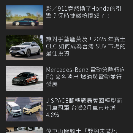
影／911竟然換了Honda的引
擎？保時捷鐵粉憤怒了！
讓對手望塵莫及！2025 年賓士
GLC 如何成為台灣 SUV 市場的
最佳投資
Mercedes-Benz 電動策略轉向
EQ 命名淡出 燃油與電動並行
發展
J SPACE翻轉戰局奪回輕型商
用車冠軍 台灣2月車市年增
4.8%
停車再開騎士「雙腳未著地」