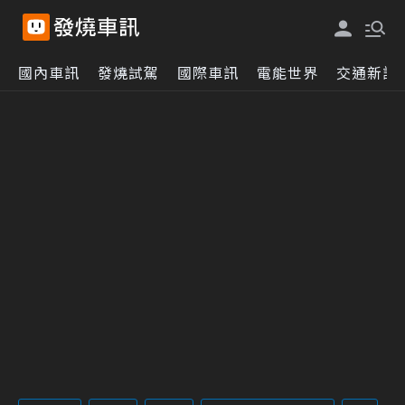
國內車訊
發燒試駕
國際車訊
電能世界
交通新訊