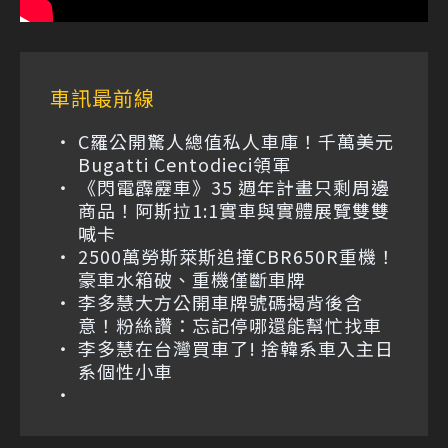
車訊最前線
C羅公開驚人總值私人車庫！千萬美元
Bugatti Centodieci領軍
《閃電霹靂車》35 週年計畫只剩周邊
商品！阿斯拉1:1實車與實體展覽雙雙
喊卡
2500萬勞斯萊斯追撞CBR650R重機！
豪車水箱破、重機僅斷車牌
李多慧大方公開車牌號碼揭背後含
意！粉絲讚：忘記停哪還能幫忙找車
李多慧在台灣買車了! 捨韓系車入主日
系個性小車