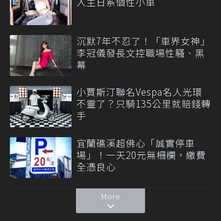
入主日系個性小車
沉默7年不忍了！「車界女神」
李冠儀發長文控職場性騷、黑
幕
小賈斯汀聯名Vespa名人光環
不靈了？只騎135公里就賠錢轉
手
宜蘭礁溪超佛心「誠實停車
場」！一天20元無柵欄，繳費
全憑良心
More