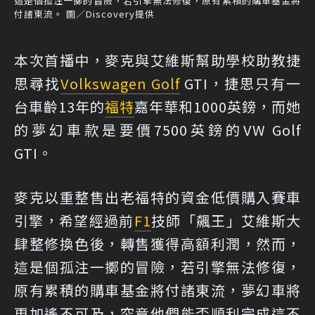
這是個孤注一擲的冒險，若引擎無法修復，原有累積的購車基金將
付諸東流。 圖／Discovery提供
本次首播中，麥克與艾維斯幫助學校助教捷
思尋找
Volkswagen Golf
GTI，捷思只有一
台車齡13年的
福特
嘉年華和1000英鎊，而她
的夢幻車款是要價7500英鎊的VW Golf
GTI。
麥克以重整售出老福特的資金低價購入賽車
引擎，希望經過前
F1
技師「飆王」艾維斯大
肆整修換色後，轉售獲得高額利潤，然而，
這是個孤注一擲的冒險，若引擎無法修復，
原有累積的購車基金將付諸東流，夢幻車將
更加遙不可及，究竟他們能否順利完成這不