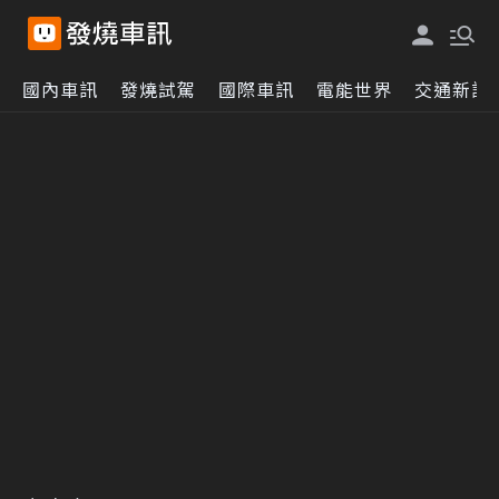
國內車訊
發燒試駕
國際車訊
電能世界
交通新訊