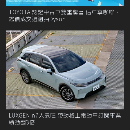
TOYOTA 認證中古車雙重驚喜 估車享咖啡、
鑑價成交週週抽Dyson
LUXGEN n7人氣旺 帶動格上電動車訂閱車業
績勁翻3倍