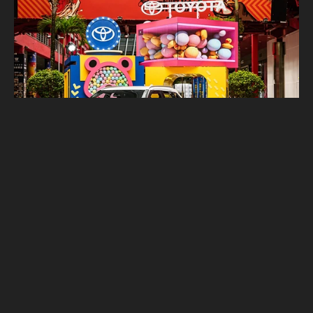
夏季競賽開打！ 入主TOYOTA指定車款就送
65吋JVC液晶顯示器