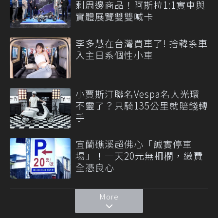
剩周邊商品！阿斯拉1:1實車與
實體展覽雙雙喊卡
李多慧在台灣買車了! 捨韓系車
入主日系個性小車
小賈斯汀聯名Vespa名人光環
不靈了？只騎135公里就賠錢轉
手
宜蘭礁溪超佛心「誠實停車
場」！一天20元無柵欄，繳費
全憑良心
More