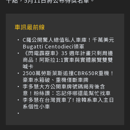
十點，5月11日將公布得獎名單。
車訊最前線
C羅公開驚人總值私人車庫！千萬美元
Bugatti Centodieci領軍
《閃電霹靂車》35 週年計畫只剩周邊
商品！阿斯拉1:1實車與實體展覽雙雙
喊卡
2500萬勞斯萊斯追撞CBR650R重機！
豪車水箱破、重機僅斷車牌
李多慧大方公開車牌號碼揭背後含
意！粉絲讚：忘記停哪還能幫忙找車
李多慧在台灣買車了! 捨韓系車入主日
系個性小車