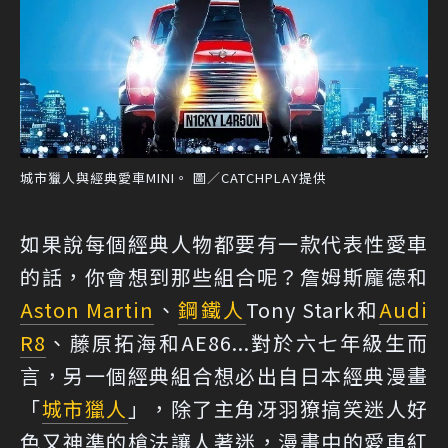
城市獵人與經典愛車MINI。 圖／CATCHPLAY提供
如果說每個經典人物都要有一款代表性愛車
的話，你會想到那些組合呢？詹姆斯龐德和
Aston Martin
、
鋼鐵人
Tony Stark和
Audi
R8
、藤原拓海和AE86...對於六七年級生而
言，另一個經典組合想必出自日本經典漫畫
「
城市獵人
」，除了主角冴羽獠搞笑迷人好
色又神準的槍法讓人著迷，漫畫中的愛車紅