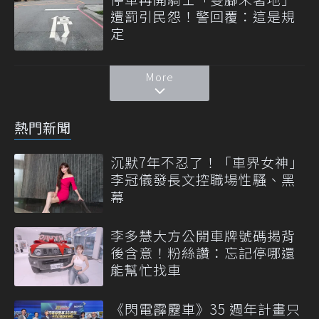
遭罰引民怨！警回覆：這是規
定
More
熱門新聞
沉默7年不忍了！「車界女神」
李冠儀發長文控職場性騷、黑
幕
李多慧大方公開車牌號碼揭背
後含意！粉絲讚：忘記停哪還
能幫忙找車
《閃電霹靂車》35 週年計畫只