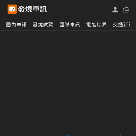
國內車訊
發燒試駕
國際車訊
電能世界
交通新訊