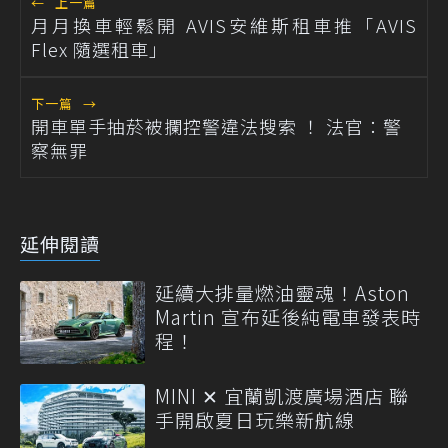
←
上一篇
月月換車輕鬆開 AVIS安維斯租車推「AVIS
Flex 隨選租車」
下一篇
→
開車單手抽菸被攔控警違法搜索 ！ 法官：警
察無罪
延伸閱讀
延續大排量燃油靈魂！Aston
Martin 宣布延後純電車發表時
程！
MINI ✕ 宜蘭凱渡廣場酒店 聯
手開啟夏日玩樂新航線