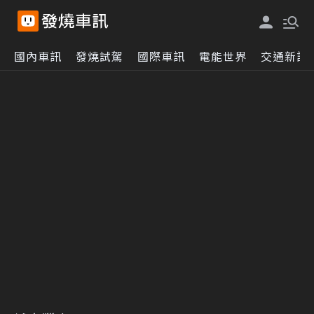
國內車訊
發燒試駕
國際車訊
電能世界
交通新訊