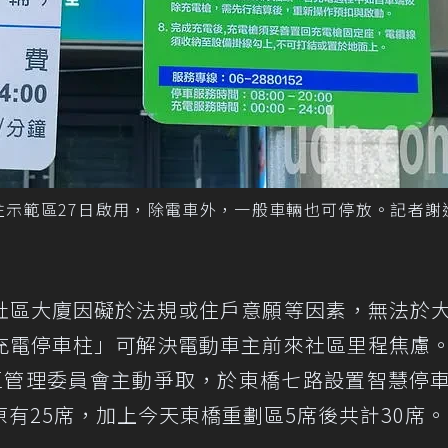
柱示範區27日啟用，除電車外，一般車輛也可停放。記者謝
社區大廈因礙於法規或住戶意願等因素，無法於
充電停車柱」可解決電動車主前來社區里程焦慮
區管理委員會主動爭取，於東橋七路設置智慧停
有25席，加上今天東橋重劃區5席後共計30席。