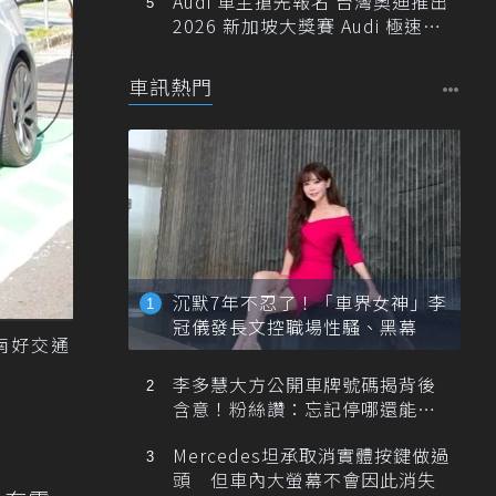
Audi 車主搶先報名 台灣奧迪推出
2026 新加坡大獎賽 Audi 極速之
旅
車訊熱門
沉默7年不忍了！「車界女神」李
冠儀發長文控職場性騷、黑幕
南好交通
李多慧大方公開車牌號碼揭背後
含意！粉絲讚：忘記停哪還能幫
忙找車
Mercedes坦承取消實體按鍵做過
頭 但車內大螢幕不會因此消失