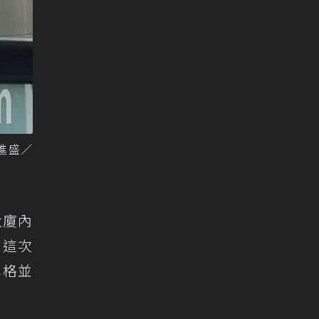
進盛／
大廈內
。這次
車格並