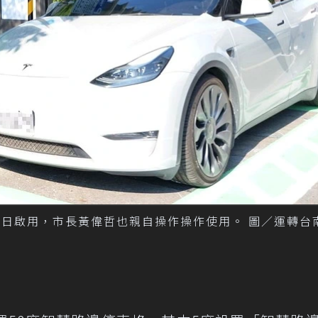
7日啟用，市長黃偉哲也親自操作操作使用。 圖／運轉台