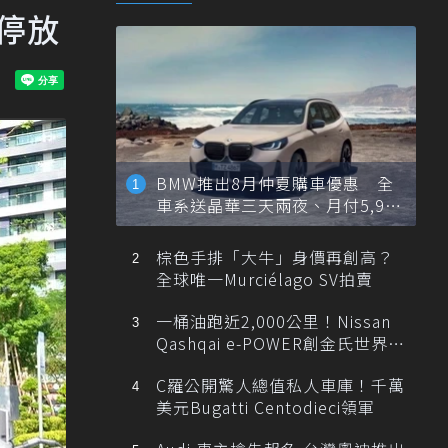
停放
BMW推出8月仲夏購車優惠 全
車系送晶華三天兩夜、月付5,900
元起
棕色手排「大牛」身價再創高？
全球唯一Murciélago SV拍賣
一桶油跑近2,000公里！Nissan
Qashqai e-POWER創金氏世界紀
錄
C羅公開驚人總值私人車庫！千萬
美元Bugatti Centodieci領軍