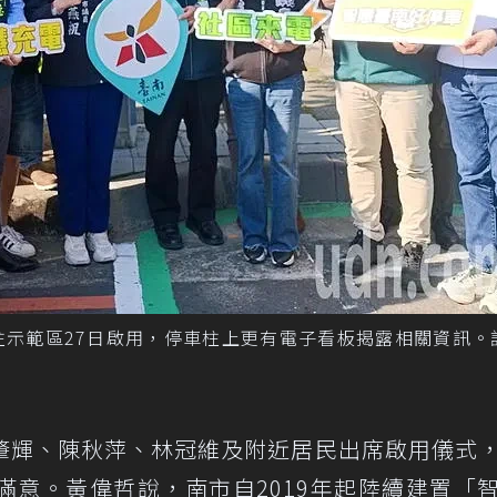
柱示範區27日啟用，停車柱上更有電子看板揭露相關資訊。
肇輝、陳秋萍、林冠維及附近居民出席啟用儀式
滿意。黃偉哲說，南市自2019年起陸續建置「