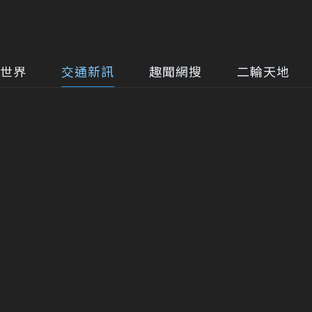
世界
交通新訊
趣聞網搜
二輪天地