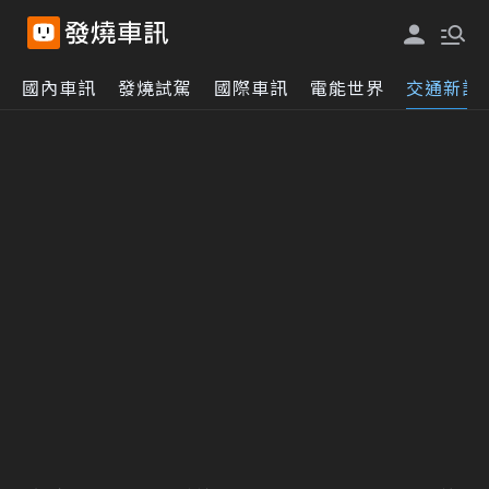
國內車訊
發燒試駕
國際車訊
電能世界
交通新訊