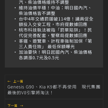
汽、柴油價格維持不調整
維持油價平穩！中油：明日國內汽、
柴油價格皆不調整
台中4年交通罰鍰破114億！議員促全
額投入交安工程，市府提數據回應
桃市科技執法被指「罰單陷阱」！民
代促完善配套，警察局提數據回應
客運、遊覽車、計程車強制加保「第
三人責任險」 最低保額曝光
加油要快！明日起國內汽、柴油價格
各調漲0.7元及0.5元
←
上一篇
Genesis G90、Kia K9都不再使用 現代集團
最後的V8引擎將淘汰！
下一篇
→