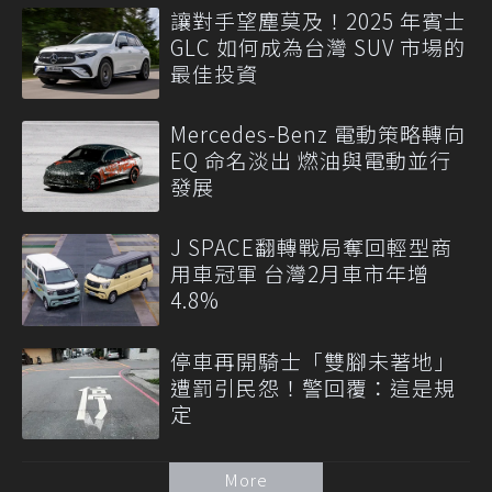
讓對手望塵莫及！2025 年賓士
GLC 如何成為台灣 SUV 市場的
最佳投資
Mercedes-Benz 電動策略轉向
EQ 命名淡出 燃油與電動並行
發展
J SPACE翻轉戰局奪回輕型商
用車冠軍 台灣2月車市年增
4.8%
停車再開騎士「雙腳未著地」
遭罰引民怨！警回覆：這是規
定
More