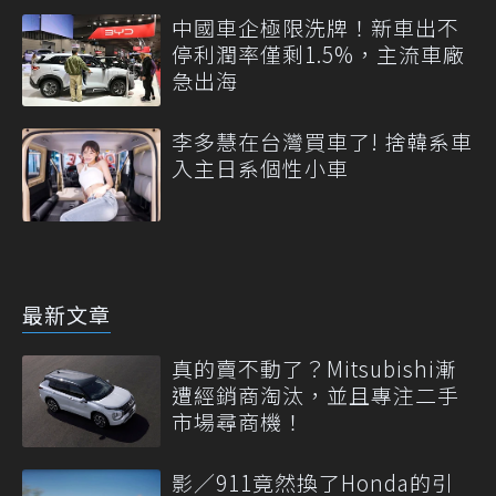
中國車企極限洗牌！新車出不
停利潤率僅剩1.5%，主流車廠
急出海
李多慧在台灣買車了! 捨韓系車
入主日系個性小車
最新文章
真的賣不動了？Mitsubishi漸
遭經銷商淘汰，並且專注二手
市場尋商機！
影／911竟然換了Honda的引