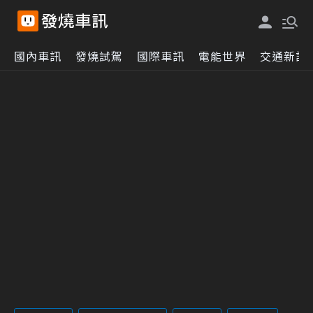
國內車訊
發燒試駕
國際車訊
電能世界
交通新訊