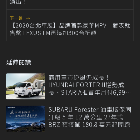
演出！
下一篇
→
【2020台北車展】品牌首款豪華MPV一發表就
售罄 LEXUS LM再追加300台配額
延伸閱讀
商用車市逆風仍成長！
HYUNDAI PORTER II逆勢成
長、STARIA推首年月付6,999
元
SUBARU Forester 油電版保固
升級 5 年 12 萬公里 27年式
BRZ 預接單 180.8 萬元起開跑