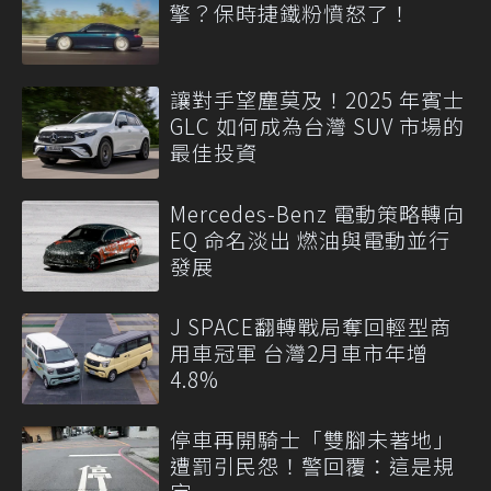
擎？保時捷鐵粉憤怒了！
讓對手望塵莫及！2025 年賓士
GLC 如何成為台灣 SUV 市場的
最佳投資
Mercedes-Benz 電動策略轉向
EQ 命名淡出 燃油與電動並行
發展
J SPACE翻轉戰局奪回輕型商
用車冠軍 台灣2月車市年增
4.8%
停車再開騎士「雙腳未著地」
遭罰引民怨！警回覆：這是規