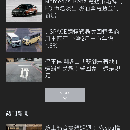
Mercedes-Benz 電動策略轉向
EQ 命名淡出 燃油與電動並行
發展
J SPACE翻轉戰局奪回輕型商
用車冠軍 台灣2月車市年增
4.8%
停車再開騎士「雙腳未著地」
遭罰引民怨！警回覆：這是規
定
More
熱門新聞
線上結合實體巡迴！ Vespa推