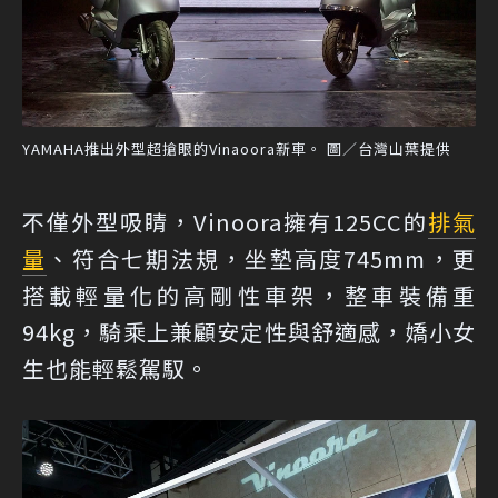
YAMAHA推出外型超搶眼的Vinaoora新車。 圖／台灣山葉提供
不僅外型吸睛，Vinoora擁有125CC的
排氣
量
、符合七期法規，坐墊高度745mm，更
搭載輕量化的高剛性車架，整車裝備重
94kg，騎乘上兼顧安定性與舒適感，嬌小女
生也能輕鬆駕馭。