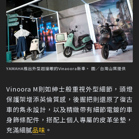
YAMAHA推出外型超搶眼的Vinaoora新車。 圖／台灣山葉提供
Vinoora M則如紳士般重視外型細節，頭燈
保護架增添英倫質感，後握把則還原了復古
車的雋永設計，以及精緻帶有細節電鍍的車
身飾條配件，搭配上個人專屬的皮革坐墊，
充滿細膩
品味
。