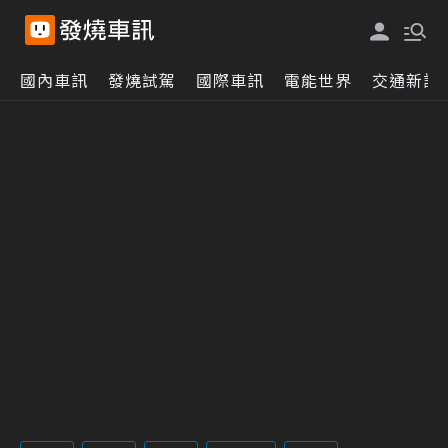
國內車訊
發燒試駕
國際車訊
電能世界
交通新訊