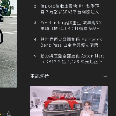
傳EX40後繼車最快明年秋季現
身？有望以SPA3平台開發注入80
0V動力
Freelander品牌重生 喊年銷30
萬輛目標 CJLR：打造國際品牌
半數銷量來自全球！
與世界頂尖樂團相遇 Mercedes-
Benz Pass 白金會員優先購票維
也納愛樂
動力與底盤全面進化 Aston Mart
in DB12 S 售 1,488 萬元起正式
登台
車訊熱門
心
，在