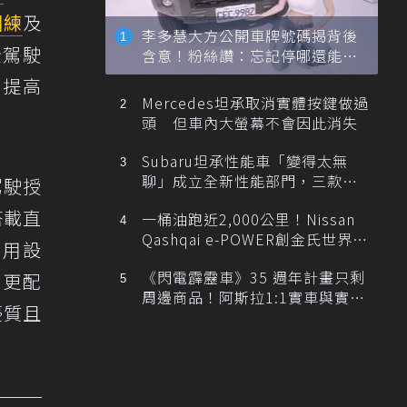
訓練
及
李多慧大方公開車牌號碼揭背後
全駕駛
含意！粉絲讚：忘記停哪還能幫
忙找車
以提高
Mercedes坦承取消實體按鍵做過
頭 但車內大螢幕不會因此消失
Subaru坦承性能車「變得太無
聊」成立全新性能部門，三款手
全駕駛授
排跑車開發中！
搭載直
一桶油跑近2,000公里！Nissan
Qashqai e-POWER創金氏世界紀
專用設
錄
《閃電霹靂車》35 週年計畫只剩
，更配
周邊商品！阿斯拉1:1實車與實體
優質且
展覽雙雙喊卡