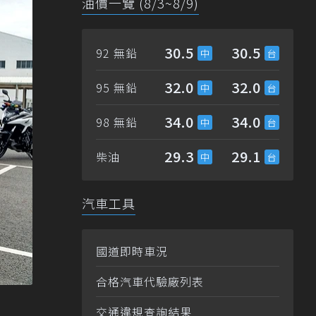
油價一覽 (8/3~8/9)
30.5
30.5
92 無鉛
32.0
32.0
95 無鉛
34.0
34.0
98 無鉛
29.3
29.1
柴油
汽車工具
國道即時車況
合格汽車代驗廠列表
交通違規查詢結果