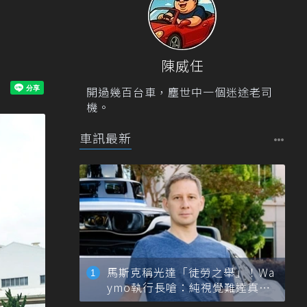
陳威任
開過幾百台車，塵世中一個迷途老司
機。
車訊最新
馬斯克稱光達「徒勞之舉」！Wa
ymo執行長嗆：純視覺難達真正
自動駕駛