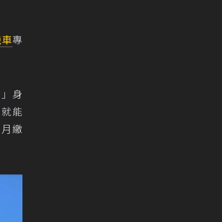
機車
專
案」身
，就能
，月繳