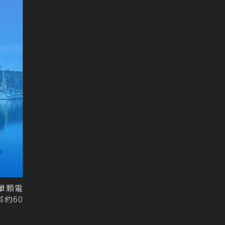
9單顆電
綁約60