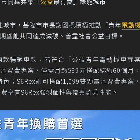
門市開幕共築「
公益
最有愛」綠能城市
能城市，基隆市市長謝國樑積極推動「青年
電動
同，期望能共同達成減碳、善盡社會公益目標。
Rex兩款暢銷車款，若符合「公益青年電動機車專
顆電池資費專案，僅需月繳599元搭配綁約60個月
特色；S6Rex則可搭配1,099雙顆電池資費專案
車費享有S6Rex強烈個性與優異騎乘性能。