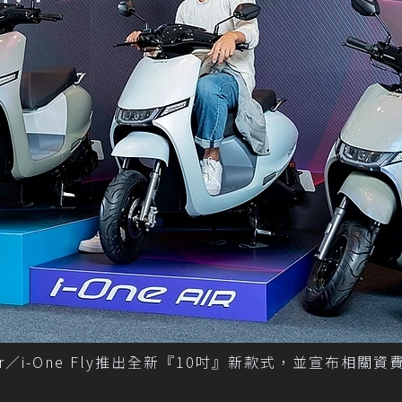
e Air／i-One Fly推出全新『10吋』新款式，並宣布相關