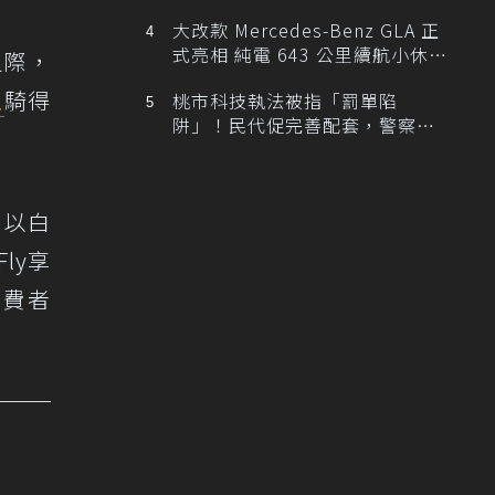
大改款 Mercedes-Benz GLA 正
式亮相 純電 643 公里續航小休
之際，
旅！
主
騎得
桃市科技執法被指「罰單陷
阱」！民代促完善配套，警察局
提數據回應
，以白
Fly享
消費者