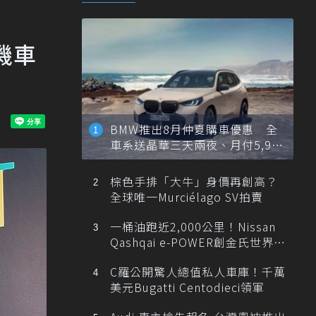
機車
BMW推出8月仲夏購車優惠 全
車系送晶華三天兩夜、月付5,900
元起
棕色手排「大牛」身價再創高？
全球唯一Murciélago SV拍賣
一桶油跑近2,000公里！Nissan
Qashqai e-POWER創金氏世界紀
錄
C羅公開驚人總值私人車庫！千萬
美元Bugatti Centodieci領軍