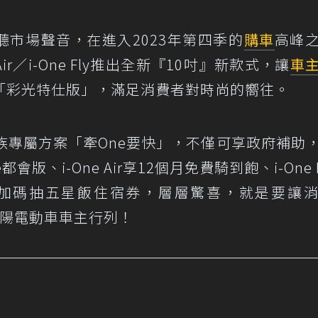
聽市場聲音，在進入2023年第四季的
購車
高峰
e Air／i-One Fly推出全新『10吋』新款式，讓
車
「彩光特仕版」，滿足消費者對時尚的嚮往。
ne家族專屬方案「牽One要快」，不僅可享政府補助
都會版、i-One Air享12個月免費騎到飽、i-One 
，更加碼抽五星飯住宿券，層層驚喜，就是要讓
光陽電動車車主行列！