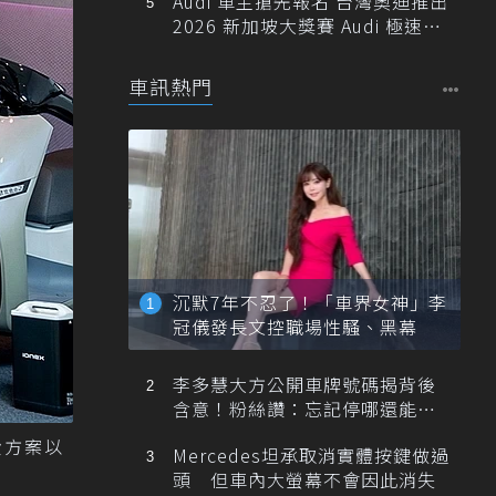
Audi 車主搶先報名 台灣奧迪推出
2026 新加坡大獎賽 Audi 極速之
旅
車訊熱門
沉默7年不忍了！「車界女神」李
冠儀發長文控職場性騷、黑幕
李多慧大方公開車牌號碼揭背後
含意！粉絲讚：忘記停哪還能幫
忙找車
資費方案以
Mercedes坦承取消實體按鍵做過
頭 但車內大螢幕不會因此消失