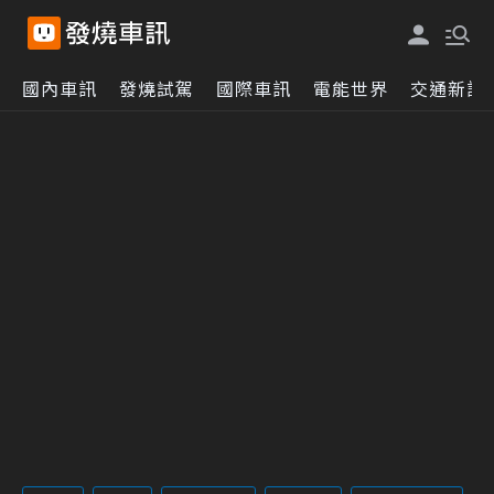
國內車訊
發燒試駕
國際車訊
電能世界
交通新訊