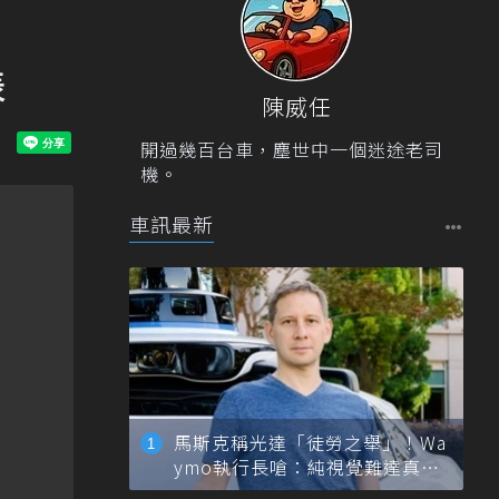
表
陳威任
開過幾百台車，塵世中一個迷途老司
機。
車訊最新
馬斯克稱光達「徒勞之舉」！Wa
ymo執行長嗆：純視覺難達真正
自動駕駛