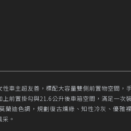
女性車主超友善，標配大容量雙側前置物空間，
上前置掛勾與21.6公升後車箱空間，滿足一次
莫蘭迪色調，規劃復古燻綠、知性冷灰、優雅
風采。