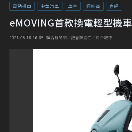
電動機車
中華汽車
車主
經銷商
官網
eMOVING首款換電輕型機車
聯合新聞網／記者陳威任／綜合報導
2021-08-16 16:05