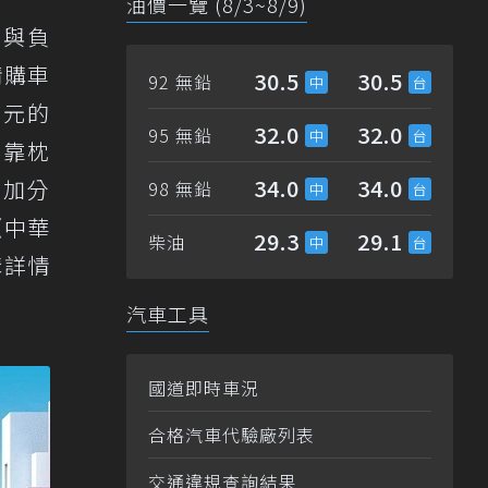
油價一覽 (8/3~8/9)
力與負
情購車
30.5
30.5
92 無鉛
0元的
32.0
32.0
95 無鉛
腰靠枕
34.0
34.0
言加分
98 無鉛
《中華
29.3
29.1
柴油
預購詳情
汽車工具
國道即時車況
合格汽車代驗廠列表
交通違規查詢結果