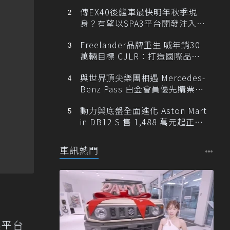
傳EX40後繼車最快明年秋季現
身？有望以SPA3平台開發注入80
0V動力
Freelander品牌重生 喊年銷30
萬輛目標 CJLR：打造國際品牌
半數銷量來自全球！
與世界頂尖樂團相遇 Mercedes-
Benz Pass 白金會員優先購票維
也納愛樂
動力與底盤全面進化 Aston Mart
in DB12 S 售 1,488 萬元起正式
登台
車訊熱門
換平台