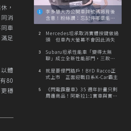
無休，
李多慧大方公開車牌號碼揭背後
不同消
含意！粉絲讚：忘記停哪還能幫
忙找車
不同車
Mercedes坦承取消實體按鍵做過
，滿足
頭 但車內大螢幕不會因此消失
Subaru坦承性能車「變得太無
聊」成立全新性能部門，三款手
排跑車開發中！
車以體
就是要侵門踏戶！BYD Racco正
式上市 正面迎戰日系K-Car霸主
有80
《閃電霹靂車》35 週年計畫只剩
時更穩
周邊商品！阿斯拉1:1實車與實體
展覽雙雙喊卡