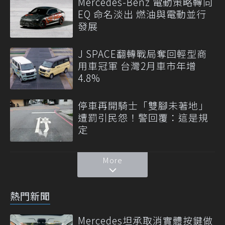
Mercedes-Benz 電動策略轉向
EQ 命名淡出 燃油與電動並行
發展
J SPACE翻轉戰局奪回輕型商
用車冠軍 台灣2月車市年增
4.8%
停車再開騎士「雙腳未著地」
遭罰引民怨！警回覆：這是規
定
More
熱門新聞
Mercedes坦承取消實體按鍵做