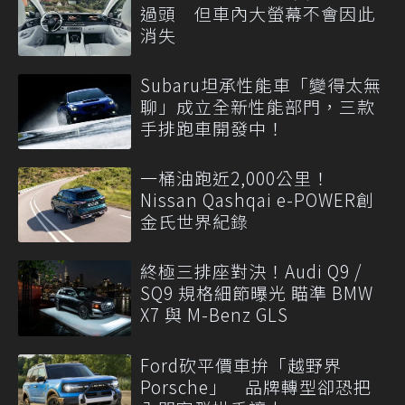
過頭 但車內大螢幕不會因此
消失
Subaru坦承性能車「變得太無
聊」成立全新性能部門，三款
手排跑車開發中！
一桶油跑近2,000公里！
Nissan Qashqai e-POWER創
金氏世界紀錄
終極三排座對決！Audi Q9 /
SQ9 規格細節曝光 瞄準 BMW
X7 與 M-Benz GLS
Ford砍平價車拚「越野界
Porsche」 品牌轉型卻恐把