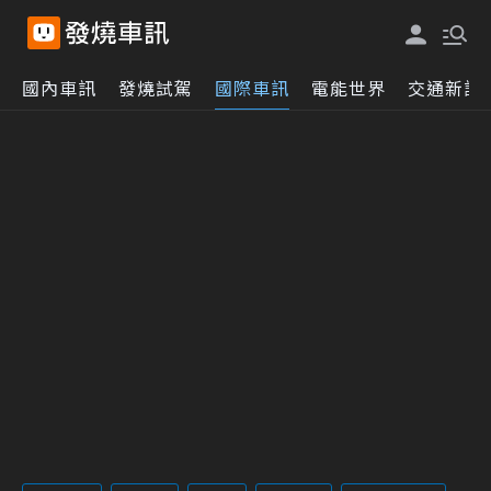
國內車訊
發燒試駕
國際車訊
電能世界
交通新訊