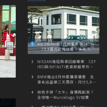
Kia Stonic前7月銷量年增145%
79.9萬元起再送電子後視鏡
NISSAN推經典車回廠專案 CEF
IRO與INFINITI老車原廠零件最
低1折
BMW推出8月仲夏購車優惠 全
車系送晶華三天兩夜、月付5,900
元起
棕色手排「大牛」身價再創高？
全球唯一Murciélago SV拍賣