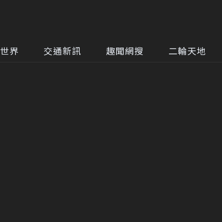
世界
交通新訊
趣聞網搜
二輪天地