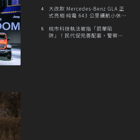
大改款 Mercedes-Benz GLA 正
式亮相 純電 643 公里續航小休
旅！
桃市科技執法被指「罰單陷
阱」！民代促完善配套，警察局
提數據回應