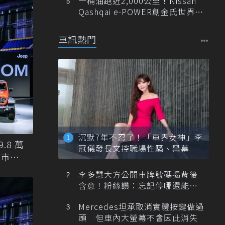
一桶油跑近2,000公里！Nissan
Qashqai e-POWER創金氏世界紀
錄
車訊熱門
沉默7年不忍了！「車界女神」李
.8 萬
冠儀發長文控職場性騷、黑幕
入巿場
李多慧大方公開車牌號碼揭背後
含意！粉絲讚：忘記停哪還能幫
忙找車
Mercedes坦承取消實體按鍵做過
頭 但車內大螢幕不會因此消失