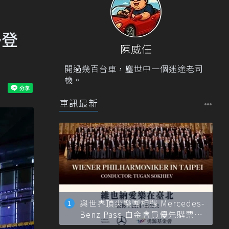
勢登
陳威任
開過幾百台車，塵世中一個迷途老司
機。
車訊最新
與世界頂尖樂團相遇 Mercedes-
Benz Pass 白金會員優先購票維
也納愛樂