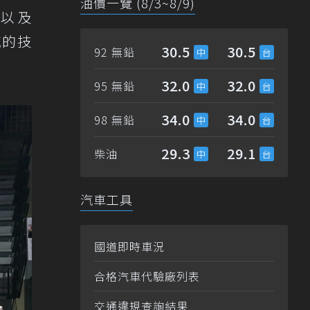
油價一覽 (8/3~8/9)
L，以及
領域的技
30.5
30.5
92 無鉛
32.0
32.0
95 無鉛
34.0
34.0
98 無鉛
29.3
29.1
柴油
汽車工具
國道即時車況
合格汽車代驗廠列表
交通違規查詢結果