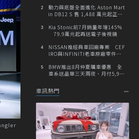
動力與底盤全面進化 Aston Mart
in DB12 S 售 1,488 萬元起正式
登台
Kia Stonic前7月銷量年增145%
79.9萬元起再送電子後視鏡
NISSAN推經典車回廠專案 CEF
IRO與INFINITI老車原廠零件最
低1折
BMW推出8月仲夏購車優惠 全
車系送晶華三天兩夜、月付5,900
元起
車訊熱門
gler