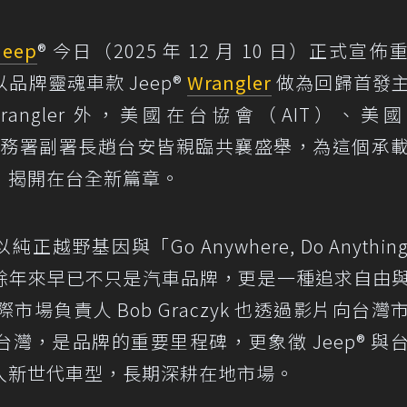
Jeep
® 今日（2025 年 12 月 10 日）正式宣佈
品牌靈魂車款 Jeep®
Wrangler
做為回歸首發
angler 外，美國在台協會（AIT）、美
部關務署副署長趙台安皆親臨共襄盛舉，為這個承
，揭開在台全新篇章。
純正越野基因與「Go Anywhere, Do Anythi
餘年來早已不只是汽車品牌，更是一種追求自由
際市場負責人 Bob Graczyk 也透過影片向台灣
年重返台灣，是品牌的重要里程碑，更象徵 Jeep® 與
入新世代車型，長期深耕在地市場。