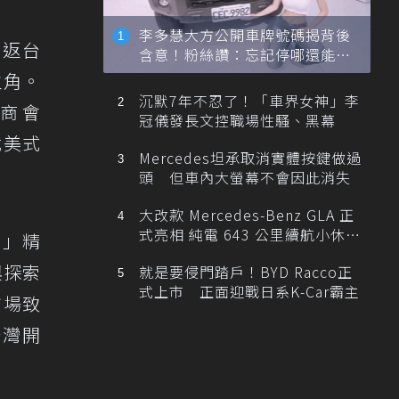
李多慧大方公開車牌號碼揭背後
重返台
含意！粉絲讚：忘記停哪還能幫
忙找車
主角。
沉默7年不忍了！「車界女神」李
國商會
冠儀發長文控職場性騷、黑幕
載美式
Mercedes坦承取消實體按鍵做過
頭 但車內大螢幕不會因此消失
大改款 Mercedes-Benz GLA 正
式亮相 純電 643 公里續航小休
ng」精
旅！
與探索
就是要侵門踏戶！BYD Racco正
式上市 正面迎戰日系K-Car霸主
市場致
台灣開