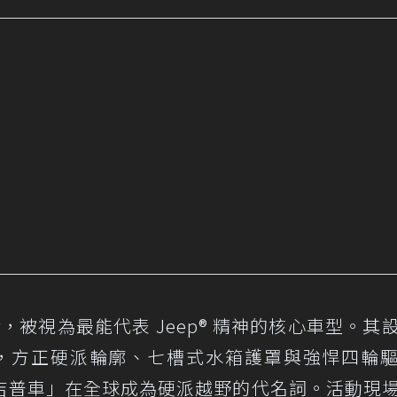
gler，被視為最能代表 Jeep® 精神的核心車型。其
 MB，方正硬派輪廓、七槽式水箱護罩與強悍四輪
吉普車」在全球成為硬派越野的代名詞。活動現