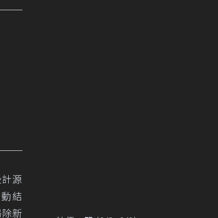
設計源
驅動結
場除新