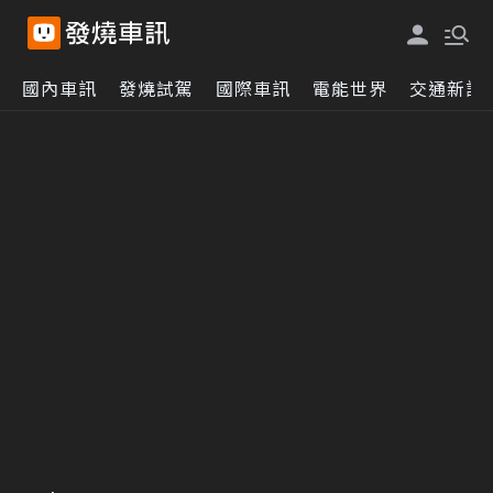
國內車訊
發燒試駕
國際車訊
電能世界
交通新訊