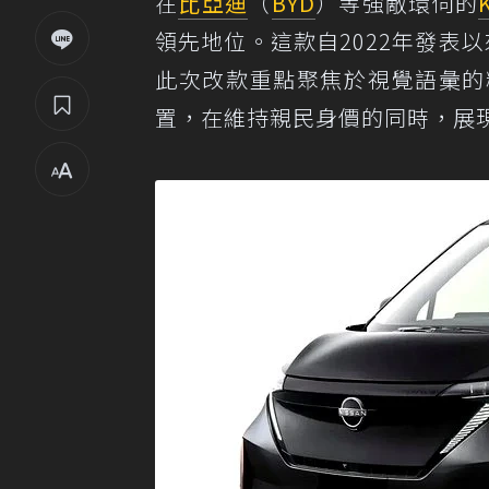
在
比亞迪
（
BYD
）等強敵環伺的
領先地位。這款自2022年發表
此次改款重點聚焦於視覺語彙的
置，在維持親民身價的同時，展