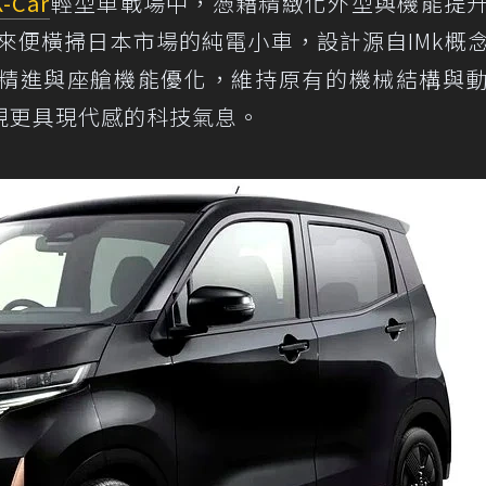
K-Car
輕型車戰場中，憑藉精緻化外型與機能提
以來便橫掃日本市場的純電小車，設計源自IMk概
精進與座艙機能優化，維持原有的機械結構與
現更具現代感的科技氣息。