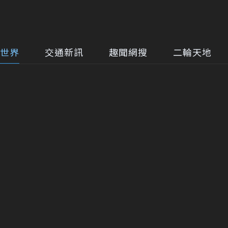
世界
交通新訊
趣聞網搜
二輪天地