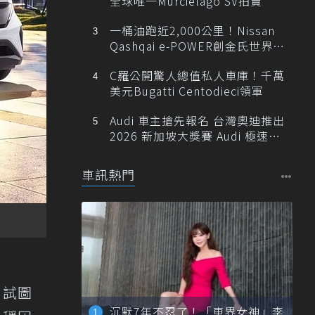
全球唯一Murciélago SV拍賣
一桶油跑近2,000公里！Nissan
Qashqai e-POWER創金氏世界紀
錄
C羅公開驚人總值私人車庫！千萬
美元Bugatti Centodieci領軍
Audi 車主搶先報名 台灣奧迪推出
2026 新加坡大獎賽 Audi 極速之
旅
車訊熱門
，試圖
沉默7年不忍了！「車界女神」李