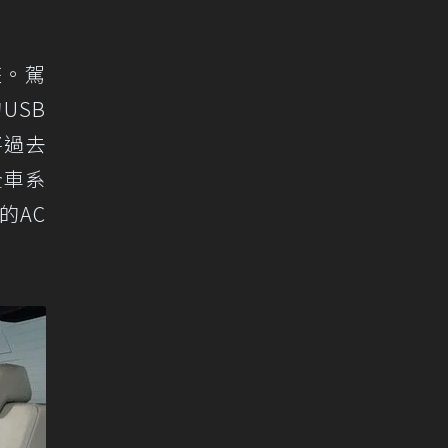
整。駕
USB
將過去
全車系
的AC