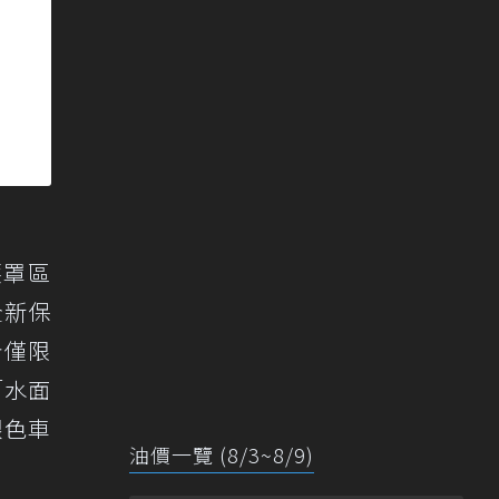
護罩區
全新保
計僅限
「水面
銀色車
油價一覽 (8/3~8/9)