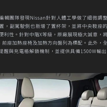
輯團隊發現Nissan針對人體工學做了細微調
置，副駕駛側也新增了置杯架，並將中央鞍座的
使用便利性。針對中階X等級，原廠展現極大誠意，
助、前座加熱座椅及加熱方向盤列為標配。此外，
醒與充電樁解鎖機制，並提供具備1500W輸出