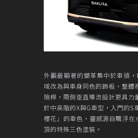
外觀最顯著的變革集中於車頭，N
域改為與車身同色的飾板，整體視
險桿，兩側垂直導流設計更具力
於中高階的X與G車型，入門的
櫻花」的車色，靈感源自飄浮在
頂的特殊三色塗裝。