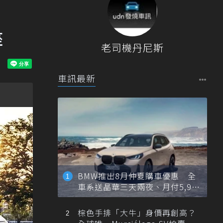
座
老司機丹尼斯
車訊最新
BMW推出8月仲夏購車優惠 全
車系送晶華三天兩夜、月付5,900
元起
棕色手排「大牛」身價再創高？