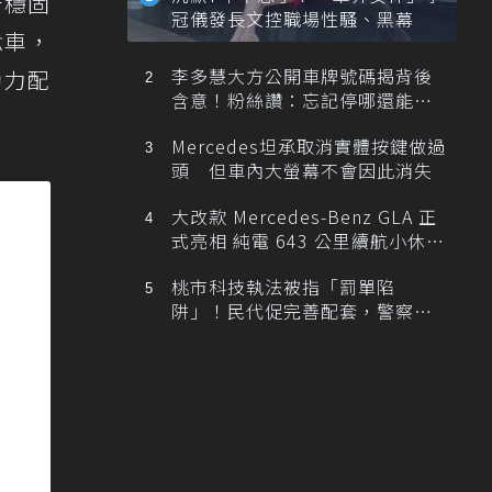
升穩固
冠儀發長文控職場性騷、黑幕
念車，
李多慧大方公開車牌號碼揭背後
動力配
含意！粉絲讚：忘記停哪還能幫
忙找車
Mercedes坦承取消實體按鍵做過
頭 但車內大螢幕不會因此消失
大改款 Mercedes-Benz GLA 正
式亮相 純電 643 公里續航小休
旅！
桃市科技執法被指「罰單陷
阱」！民代促完善配套，警察局
提數據回應