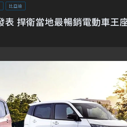
D
比亞迪
款日本發表 捍衛當地最暢銷電動車王