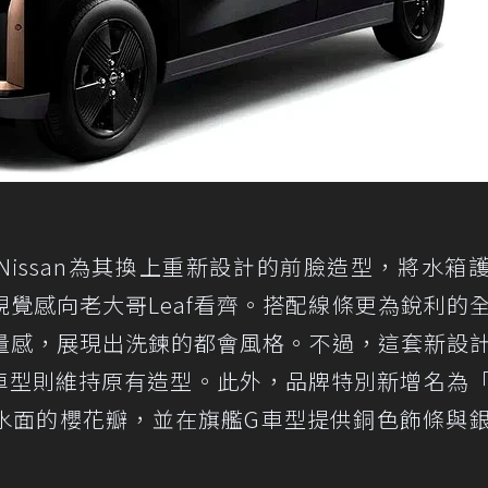
issan為其換上重新設計的前臉造型，將水箱
覺感向老大哥Leaf看齊。搭配線條更為銳利的
量感，展現出洗鍊的都會風格。不過，這套新設
S車型則維持原有造型。此外，品牌特別新增名為
水面的櫻花瓣，並在旗艦G車型提供銅色飾條與