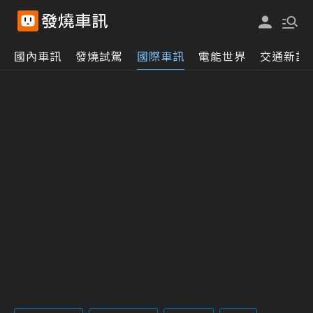
國內車訊
發燒試駕
國際車訊
電能世界
交通新訊