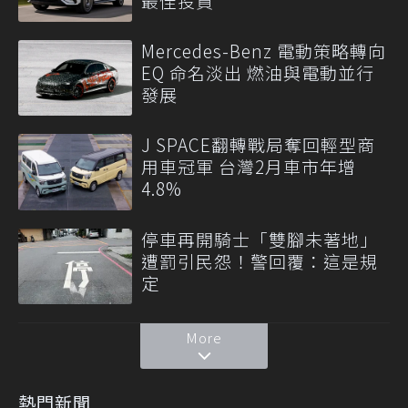
最佳投資
Mercedes-Benz 電動策略轉向
EQ 命名淡出 燃油與電動並行
發展
J SPACE翻轉戰局奪回輕型商
用車冠軍 台灣2月車市年增
4.8%
停車再開騎士「雙腳未著地」
遭罰引民怨！警回覆：這是規
定
More
熱門新聞